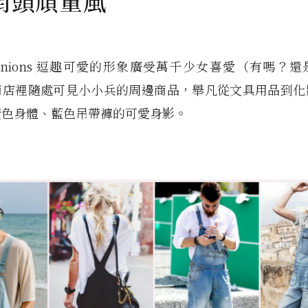
街頭頑童風
inions 逗趣可愛的形象廣受萬千少女喜愛（有嗎？
商店裡隨處可見小小兵的周邊商品，舉凡從文具用品到化
黃色身體、藍色吊帶褲的可愛身影。