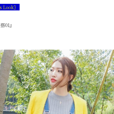
s Look〗
搭01』