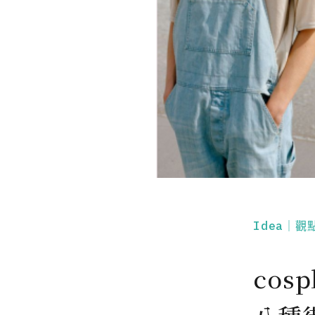
Idea｜觀
cos