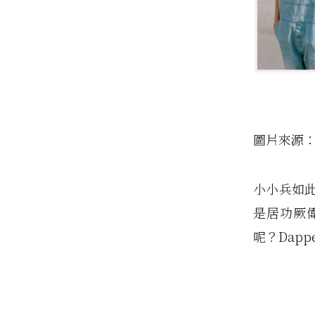
圖片來源
小小兵如
是居功厥
呢？Dap