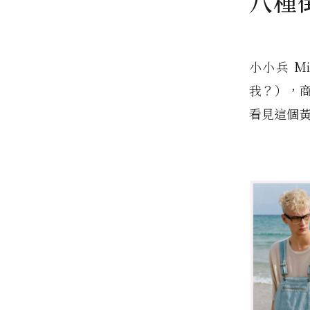
八種
小小兵 M
我？），
看見這個