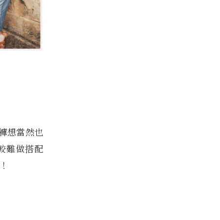
褲想當然也
較難做搭配
搭！