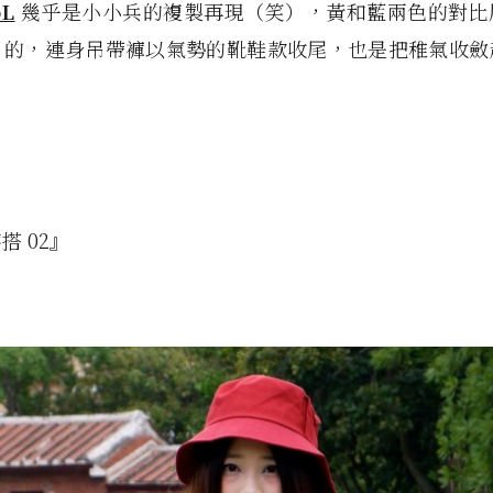
oL
幾乎是小小兵的複製再現（笑），黃和藍兩色的對比
目的，連身吊帶褲以氣勢的靴鞋款收尾，也是把稚氣收斂
搭 02』