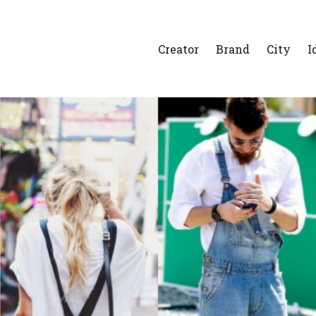
Creator
Brand
City
I