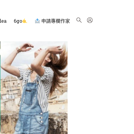
dea
6go
申請專欄作家