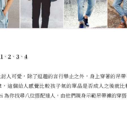
：
1
、
2
、
3
、
4
此討人可愛，除了逗趣的言行舉止之外，身上穿著的吊帶
偉，這個給人感覺比較孩子氣的單品是否成人之後就比
pei 為你找尋八位搭配達人，由他們親身示範吊帶褲的穿