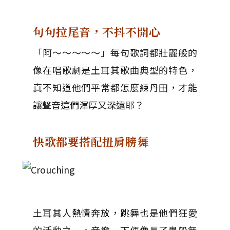
句句拉尾音，不抖不開心
「阿～～～～～」每句歌詞都壯麗般的
像在唱歌劇是土耳其歌曲典型的特色，
真不知道他們平常都怎麼練丹田，才能
讓聲音這們渾厚又深遠耶？
快歌都要搭配扭肩膀舞
土耳其人
熱情奔放
，
跳舞
也是他們狂愛