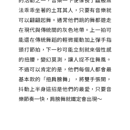
的活動之一，音樂一下便像長了蟲般無
法乖乖坐著的土耳其人，只要有音樂就
可以翩翩起舞。通常他們跳的舞都遊走
在現代與傳統間的灰色地帶。上一拍可
能還在傳統舞蹈的輕微擺動加上彈手指
頭打節拍，下一秒可能立刻就來個性感
的扭腰，變幻莫測，讓人捉不住舞風。
不過可以肯定的是，他們每個人都會最
基本款的「
扭肩膀舞
」，將雙手張開，
抖動上半身這招是他們的最愛，只要音
樂節奏一快，肩膀舞就鐵定會出現～