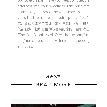
Do not let the pain make you hate. Do not let the
bitterness steal your sweetness. Take pride that
even though the rest of the world may disagree,
you still believe it to be a beautiful place." 視馮內
果的幽默與柔軟為處世圭臬。 喜歡的太多，執著
的卻很少，把所有值得被書寫記憶的，全都收在
{The Soft Bulletin 軟性公告} bookworm/film
buff/music lover/fashion victim/online shopping
enthusiast
更多文章
READ MORE