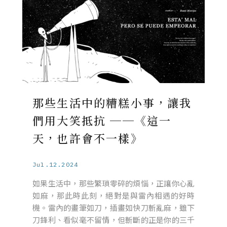
那些生活中的糟糕小事，讓我
們用大笑抵抗 ──《這一
天，也許會不一樣》
Jul.12.2024
如果生活中，那些繁瑣零碎的煩惱，正讓你心亂
如麻，那此時此刻，絕對是與雷內相遇的好時
機。雷內的畫筆如刀，插畫如快刀斬亂麻，雖下
刀鋒利、看似毫不留情，但斬斷的正是你的三千