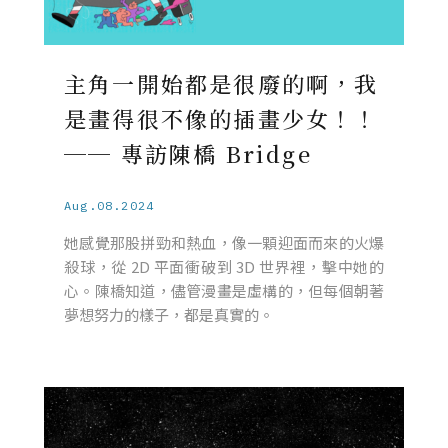
主角一開始都是很廢的啊，我
是畫得很不像的插畫少女！！
── 專訪陳橋 Bridge
Aug.08.2024
她感覺那股拼勁和熱血，像一顆迎面而來的火爆
殺球，從 2D 平面衝破到 3D 世界裡，擊中她的
心。陳橋知道，儘管漫畫是虛構的，但每個朝著
夢想努力的樣子，都是真實的。