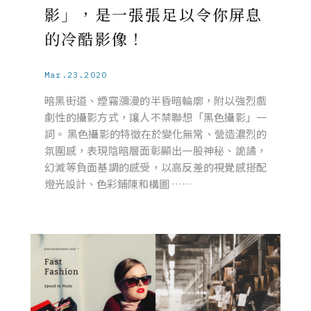
影」，是一張張足以令你屏息
的冷酷影像！
Mar.23.2020
暗黑街道、煙霧瀰漫的半昏暗輪廓，附以強烈戲
劇性的攝影方式，讓人不禁聯想「黑色攝影」一
詞。 黑色攝影的特徵在於變化無常、營造濃烈的
氛圍感，表現陰暗層面彰顯出一股神秘、詭譎，
幻滅等負面基調的感受，以高反差的視覺感搭配
燈光設計、色彩鋪陳和構圖 ……