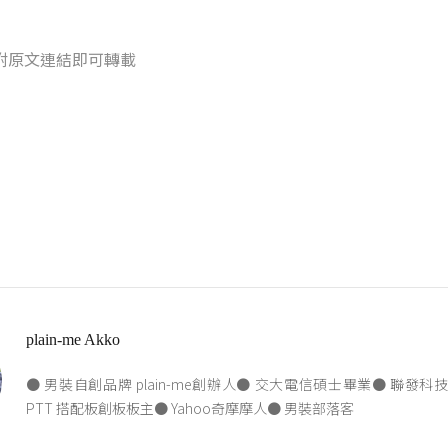
附原文連結即可轉載
plain-me Akko
● 男裝自創品牌 plain-me創辦人● 交大電信碩士畢業● 聯發
PTT 搭配板創板板主● Yahoo奇摩摩人● 男裝部落客