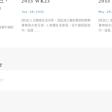
己，
2015 WK23
2015
」
Jun.18.2015
May.28
[前言] 1.主題為生活分享， 因此加入最近看到的新鮮
[前言] 
事物與大家分享~ 2.有關生活穿搭，沒什麼搭配技
事物與大
後，源源不絕的
巧，這是 ……
巧，這是 
T
吧！