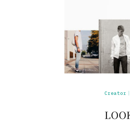
Creato
LOO