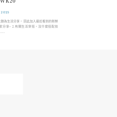
 WK20
.2015
1.主題為生活分享， 因此加入最近看到的新鮮
家分享~ 2.有關生活穿搭，沒什麼搭配技
……