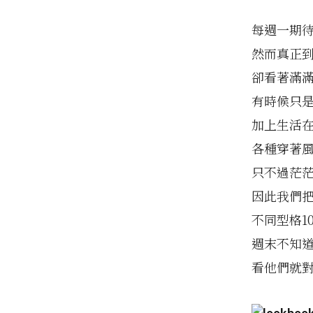
每週一期
然而真正
卻看著滿
有時候只
加上生活
各種穿著
只不過茫茫
因此我們把
不同型格1
週末不知道
看他們就對