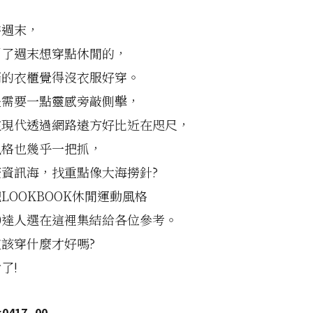
待週末，
到了週末想穿點休閒的，
滿的衣櫃覺得沒衣服好穿。
是需要一點靈感旁敲側擊，
在現代透過網路遠方好比近在咫尺，
風格也幾乎一把抓，
資訊海，找重點像大海撈針?
LOOKBOOK休閒運動風格
0達人選在這裡集結給各位參考。
該穿什麼才好嗎?
了!