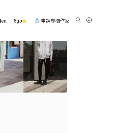
dea
6go
申請專欄作家