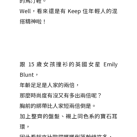
的馬汀鞋。
Well，看來還是有 Keep 住年輕人的混
搭精神啦！
跟 15 歲女孩撞衫的英國女星 Emily
Blunt，
年齡足足是人家的兩倍，
那麼時尚度有沒又有多出兩倍呢？
胸前的綁帶比人家短兩倍倒是。
加上整齊的盤髮、襯上同色系的寶石耳
環，
因此看起來比歐陽娜娜俐落幹練許多，