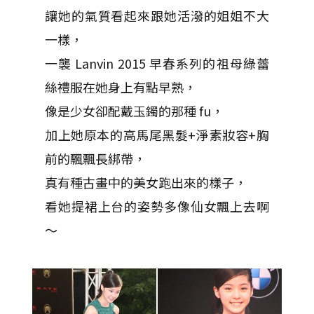
讓她的氣質看起來跟她活潑的姐姐不大
一樣，
一襲 Lanvin 2015 早春系列的祖母綠蕾
絲禮服在她身上有點早熟，
像是少女卻配戴玉鐲的那種 fu，
加上她原本的高馬尾黑髮+淨素妝容+胸
前的飄飄長綁帶，
真有種古畫中的美女跑出來的樣子，
看她提裙上台的姿勢多像仙女飄上去啊
～