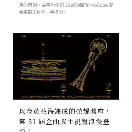
月的策劃，由平均年紀 28 歲的團隊 MixCode 混
合編碼工作室一手操刀。
以金黃花海鑲成的榮耀獎座，
第 31 屆金曲獎主視覺浪漫登
場！