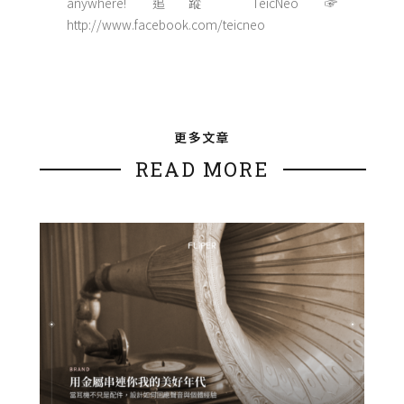
anywhere! 追蹤 TeicNeo ☞
http://www.facebook.com/teicneo
更多文章
READ MORE