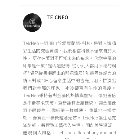
TEICNEO
TeicNeo一詞源自於愛爾蘭語-科技- 是對人類精
彩生活的究極實踐， 我們相信科技不僅來自於人
性， 更存在著對不可知未來的追求。 你對金屬的
印象是什麼? 是否還記得- 從小到大都用不壞的鋼
杯? 偶然從書櫃翻出的那把鐵尺? 熱戀互許諾言的
情人對戒? 細心留意生活中的吉光片羽，拼湊出
我們對金屬的印象：冰冷卻富有生命的溫度。
TeicNeo秉持著對金屬的熱情與堅持， 懷抱著信
念不斷尋求突破，重新詮釋金屬樣貌， 讓金屬像
羽毛般輕盈、 像紙張一樣纖薄、 像草地一樣柔
軟、 像寶石一樣閃耀著光芒。 TeicNeo讓生活充
滿創新， 將極致工藝帶入生活， 開創美學渴望，
體現個人風格。 Let's be different anytime and