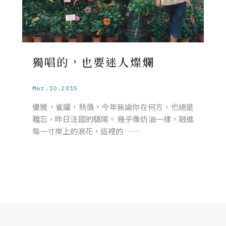
獨唱的，也要迷人燦爛
Mar.10.2015
優雅，雀躍，熱情，今年無論你在何方，也總是
難忘，昨日法國的驕陽。 幾乎像奶油一樣，融進
每一寸岸上的浪花，這裡的 ……