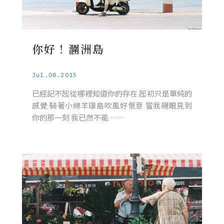
你好！潿洲島
Jul.08.2015
已經記不起從哪裡知道你的存在 起初只是單純的
感覺 騎著小綿羊環島吹風好愜意 當我親眼見到
你的那一刻 我已然不能 ……