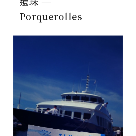
遺珠 ─
Porquerolles