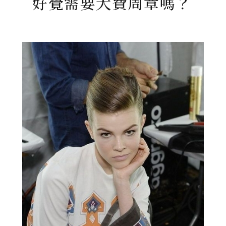
好覺需要大費周章嗎？