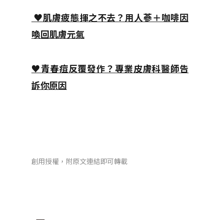
♥肌膚疲態揮之不去？用人蔘＋咖啡因
喚回肌膚元氣
♥青春痘反覆發作？專業皮膚科醫師告
訴你原因
創用授權，附原文連結即可轉載