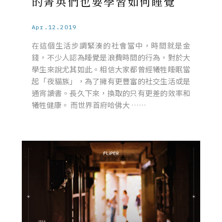
的菁英們也要學習如何睡覺
Apr.12.2019
在這個生活步調緊湊的社會當中，時間就是金
錢，不少人認為睡覺是浪費時間的行為，對於大
學生來說尤其如此。相信大家都曾經犧牲睡眠當
起「夜貓族」，為了擁有更豐富的社交生活或是
通宵讀書。長久下來，換取的只有更差的效率和
犧牲健康。 而世界首府哈佛大 ……