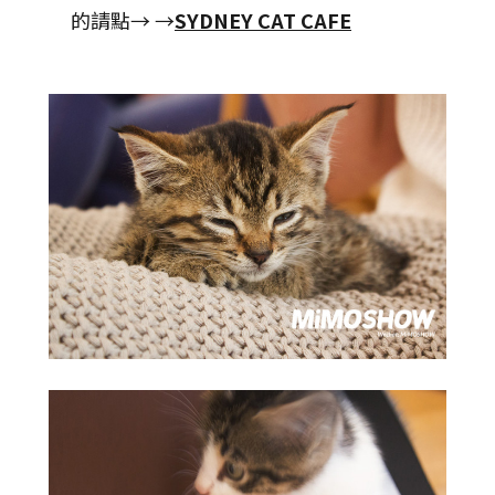
的請點→ →
SYDNEY CAT CAFE