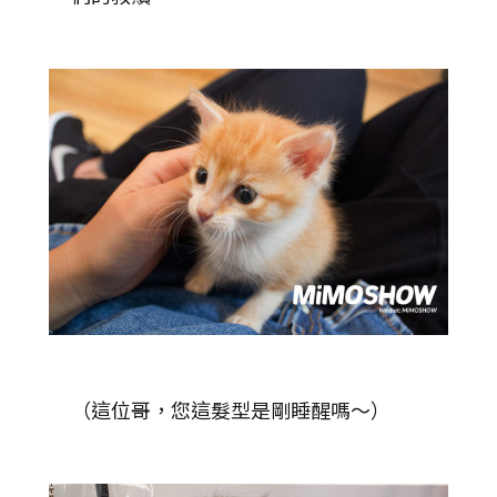
（這位哥，您這髮型是剛睡醒嗎～）