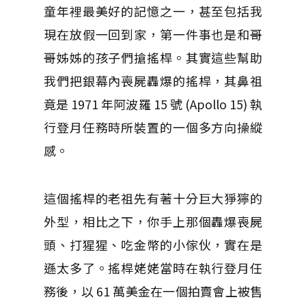
童年裡最美好的記憶之一，甚至包括我
現在放假一回到家，第一件事也是和哥
哥姊姊的孩子們搶搖桿。其實這些幫助
我們把銀幕內喪屍轟爆的搖桿，其鼻祖
竟是 1971 年阿波羅 15 號 (Apollo 15) 執
行登月任務時所裝置的一個多方向操縱
感。
這個搖桿的老祖先有著十分巨大猙獰的
外型，相比之下，你手上那個轟爆喪屍
頭、打猩猩、吃金幣的小傢伙，實在是
遜太多了。搖桿姥姥當時在執行登月任
務後，以 61 萬美金在一個拍賣會上被售