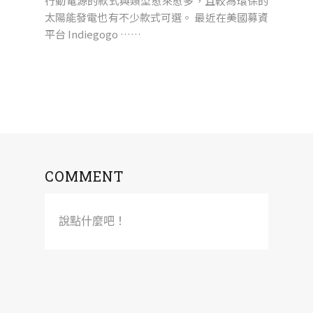
行動電源的款式與類型愈來愈多，且較為環保的
太陽能發電也有不少款式可選。 最近在美國募資
平台 Indiegogo ……
COMMENT
說點什麼吧！