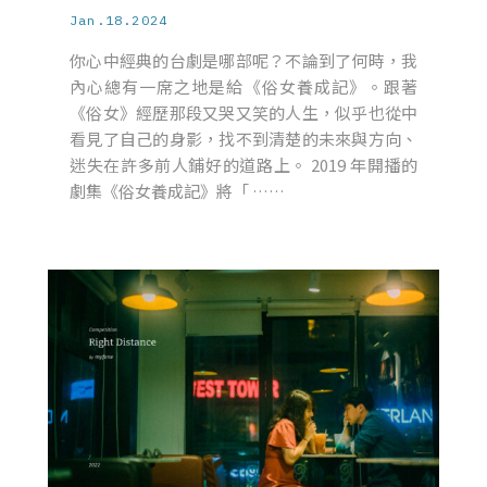
Jan.18.2024
你心中經典的台劇是哪部呢？不論到了何時，我
內心總有一席之地是給《俗女養成記》。跟著
《俗女》經歷那段又哭又笑的人生，似乎也從中
看見了自己的身影，找不到清楚的未來與方向、
迷失在許多前人鋪好的道路上。 2019 年開播的
劇集《俗女養成記》將「 ……