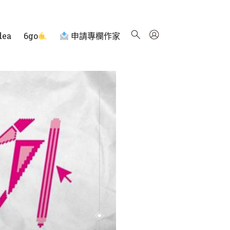
dea
6go
申請專欄作家