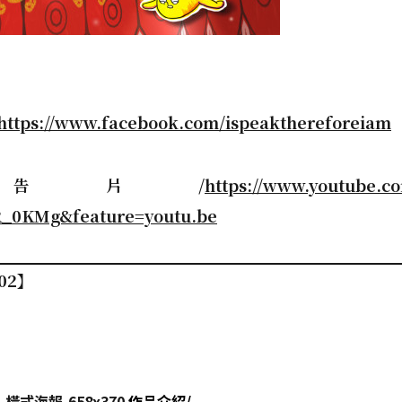
https://www.facebook.com/ispeakthereforeiam
告片/
https://www.youtube.c
_0KMg&feature=youtu.be
02】
作品介紹/