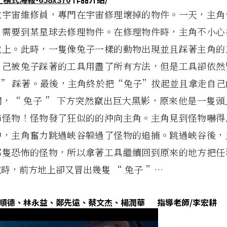
位宇宙維修員，專門在宇宙修理壞掉的物件。一天，主角
，需要到某星球去修理物件。在修理物件時，主角不小心
地上。此時，一隻像兔子一樣的動物出現並且踩著主角的
自己被兔子踩著的工具用盡了所有方法，但是工具卻依然
子 ” 踩著。最後，主角終於把“兔子”拔起並且拿走自
，“ 兔子 ” 下方突然竄出巨大黑影，原來他是一隻
怖怪物！怪物發了狂似的的沖向主角。主角見到怪物嚇得
中，主角奮力跳過峽谷躲過了怪物的追捕。跳過峽谷後，
那隻恐怖的怪物，所以拿著工具繼續回到原來的地方把任
時，前方地上卻又冒出幾隻 “ 兔子 ”…
李順德、林永益、鄭先遠、蔡文杰、楊潤華 指導老師/李宏耕