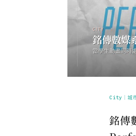
City｜城
銘傳數