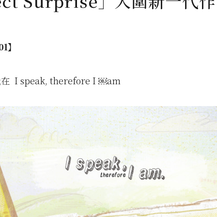
fect Surprise」入圍新一代
01】
 speak, therefore I ￼am