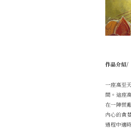
作品介紹/
一座高至
間。這座
在一陣慌
內心的貪
過程中適