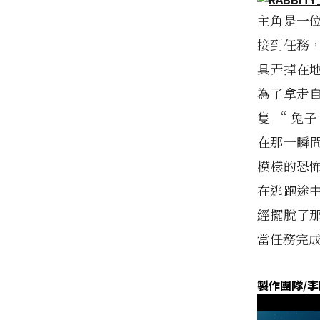
主角是一
接到任務
具弄掉在
為了拿走
隻 “ 兔
在那一瞬間
模樣的恐
在逃跑途
經擺脫了
當任務完成
製作團隊/