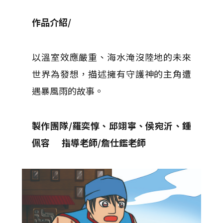
作品介紹/
以溫室效應嚴重、海水淹沒陸地的未來
世界為發想，描述擁有守護神的主角遭
遇暴風雨的故事。
製作團隊/羅奕惇、邱翊寧、侯宛沂、鍾
佩容 指導老師/詹仕鑑老師