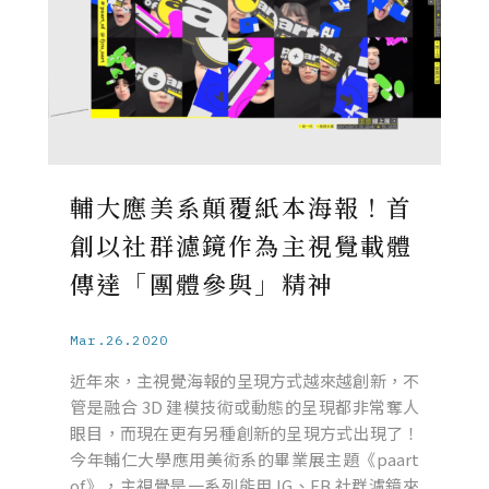
輔大應美系顛覆紙本海報！首
創以社群濾鏡作為主視覺載體
傳達「團體參與」精神
Mar.26.2020
近年來，主視覺海報的呈現方式越來越創新，不
管是融合 3D 建模技術或動態的呈現都非常奪人
眼目，而現在更有另種創新的呈現方式出現了！
今年輔仁大學應用美術系的畢業展主題《paart
of》，主視覺是一系列能用 IG、FB 社群濾鏡來