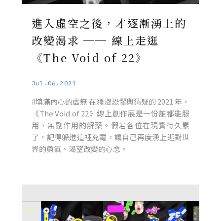
進入虛空之後，才逐漸湧上的
改變渴求 ── 線上走逛
《The Void of 22》
Jul.06.2021
#填滿內心的虛無 在瀰漫恐懼與猜疑的 2021 年，
《The Void of 22》線上創作展是一份誰都能服
用、無副作用的解藥。假若各位在現實待久累
了，記得躲進這裡充電，讓自己再度湧上迎對世
界的勇氣、渴望改變的心念。