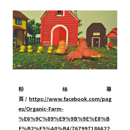
粉絲專
頁/
https://www.facebook.com/pag
es/Organic-Farm-
%E6%9C%89%E9%9B%9E%E8%B
E%B2%E5%A0%B4/767997186622