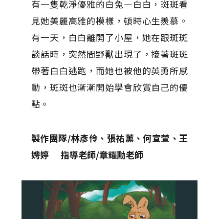
有一隻乾淨優雅的白兔—白白，斑斑看
見她美麗高雅的模樣，頓時心生羨慕。
有一天，白白離開了小屋，她在跟斑斑
談話時，突然間野獸出現了，接著斑斑
帶著白白逃跑，而她也被他的英勇所感
動，斑斑也漸漸開始學會欣賞自己的優
點。
製作團隊/林彥伶、張祐薰、何宣萱、王
娉婷 指導老師/章耀勳老師