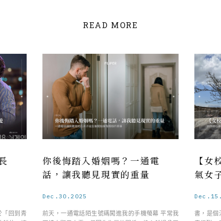
READ MORE
長
你後悔踏入婚姻嗎？一通電
【女
話，讓我聽見現實的重量
氣女
Dec.30.2025
Dec.15
於「回到青
前天，一通電話陌生號碼闖進我的手機螢幕 平常我
書，是個