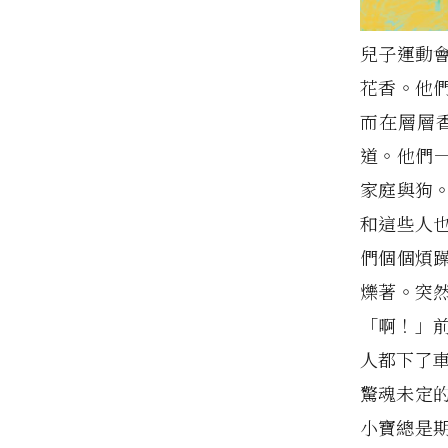
兒子運動
花香。他
而在層層
道。他們一
家庭與狗
和這些人
們個個煩
爍著。突
「啊！」
人都下了車
驚魂未定
小寶總是