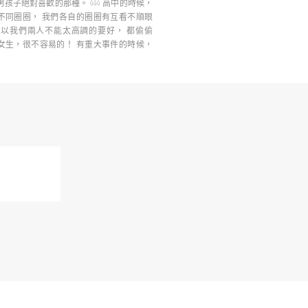
孩子絕對喜歡的那種。 𓍱𓍱𓍱 高中的時候，
不同圈圈， 我們各自的圈圈有互看不順眼
所以我們兩人不能太高調的要好， 都偷偷
女生，很不容易的！ 有重大事件的時候，