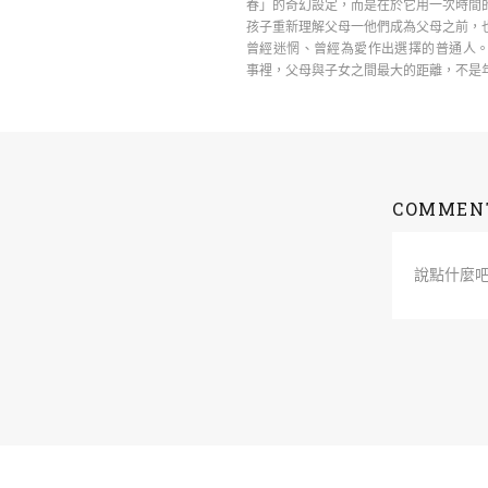
春」的奇幻設定，而是在於它用一次時間
孩子重新理解父母一他們成為父母之前，
曾經迷惘、曾經為愛作出選擇的普通人。
事裡，父母與子女之間最大的距離，不是
誤解。 ……
COMMEN
說點什麼