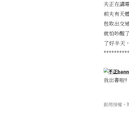
夫正在講
前夫有天
包取出交
就怕吵醒
了好半天，
*********
我出書啦!
創用授權，