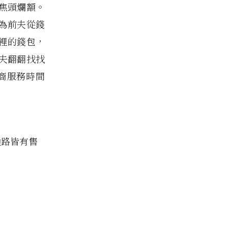
焦頭爛額。
為前夫從錢
裡的錢包，
夫翻翻找找
工商服務時間
通路皆有售