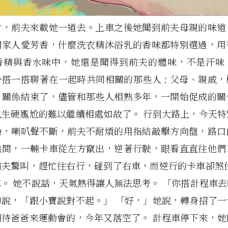
會，前夫來載她一道去。上車之後她聞到前夫母親的味道
們家人愛芳香，什麼洗衣精沐浴乳的香味都特別選過，用
香精與香水味中，她還是聞得到前夫的體味，不是汗味
搭一搭聊著在一起時共同相關的那些人 : 父母、親戚
。關係結束了，儘管和那些人相熟多年，一開始促成的關
也生硬尷尬的難以繼續相處如故了。 行到大路上，今天特
躁，喇叭聲不斷，前夫不耐煩的用指結敲擊方向盤，路口
然間，一輛卡車從左方竄出，逆著行駛，眼看直直往他們
前夫驚叫，趕忙往右行，碰到了右車，而逆行的卡車卻煞住
。 她不說話，天氣熱得讓人無法思考。 「你搭計程車
的說，「跟小寶說對不起。」 「好，」她說，轉身招了一
期待爸爸來運動會的，今年又落空了。 計程車停下來，她