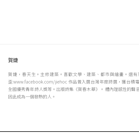
賀婕
賀婕，春天生。主修建築。喜歡文學、建築、都市與繪畫。還有
歪:www.facebook.com/jiehoc 作品曾入選台灣年度詩選，獲
全國優秀青年詩人獎等。出版詩集《賀春木華》。 體內理感性的聲
因此成為一個發熱的人。