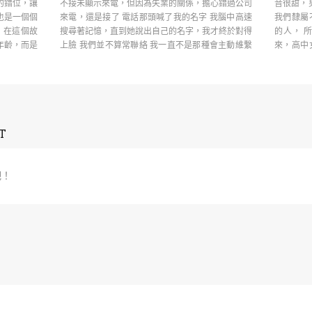
的錯位，讓
不接未顯示來電，但因為失業的關係，擔心錯過公司
音很甜，男
也是一個個
來電，還是接了 電話那頭喊了我的名字 我腦中高速
我們隸屬
 在這個故
搜尋著記憶，直到她說出自己的名字，我才終於對得
的人， 
年齡，而是
上臉 我們並不算常聯絡 我一直不是那種會主動維繫
來，高中
關 ……
……
T
吧！