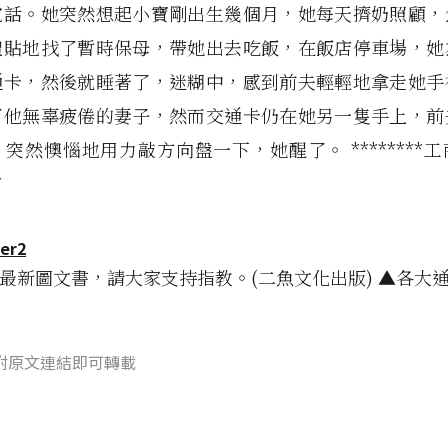
電話。她突然想起小寶剛出生幾個月，她每天擠奶照顧，
體貼地找了暫時保母，帶她出去吃飯，在飯店停車場，她
通卡，然後就睡著了，迷糊中，感到前夫輕輕地拿走她手
了他無辜疲倦的妻子，然而交通卡仍在她另一隻手上，前
突然懊惱地用力敲方向盤一下，她醒了。 ********
*
! 最新圖文書，請大家支持指教。(二魚文化出版) ▲各大
附原文連結即可轉載