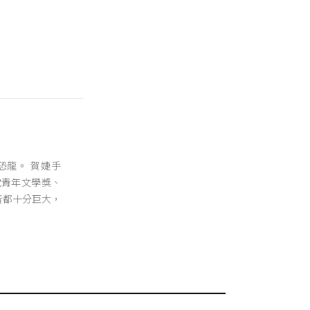
恐龍。 賀婕手
台積電青年文學獎、
音都十分巨大，