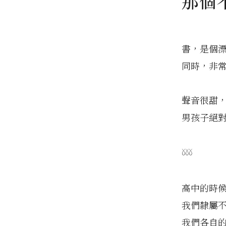
那個
書，是個
同時，非
聲音很甜
男孩子絕
𓍱𓍱𓍱
高中的時
我們隸屬
我們各自