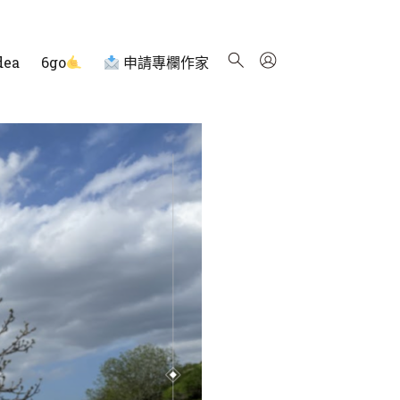
dea
6go
申請專欄作家