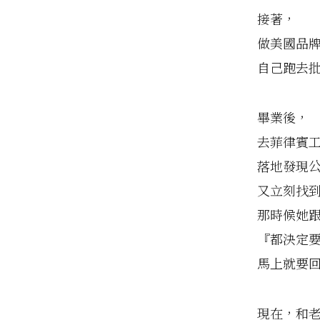
接著，
做美國品
自己跑去
畢業後，
去菲律賓
落地發現
又立刻找
那時候她
『都決定
馬上就要
現在，和