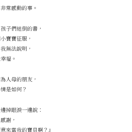
常非常感動的事。
男孩子們迷倒的書，
個小寶寶征服，
，我無法說明，
覺幸福。
問為人母的朋友，
心情是如何？
一邊掉眼淚一邊說：
很感謝，
願意來當我的寶貝啊？』