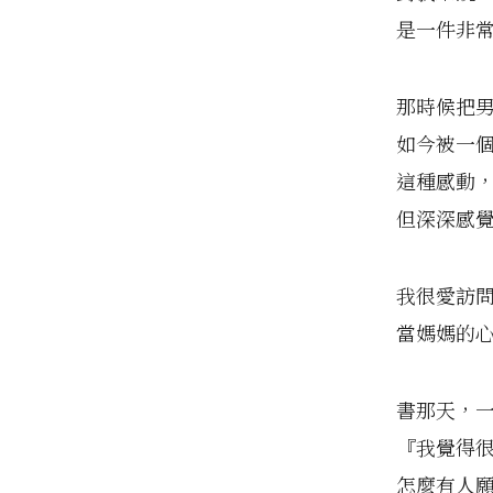
是一件非
那時候把
如今被一
這種感動
但深深感
我很愛訪
當媽媽的
書那天，
『我覺得
怎麼有人