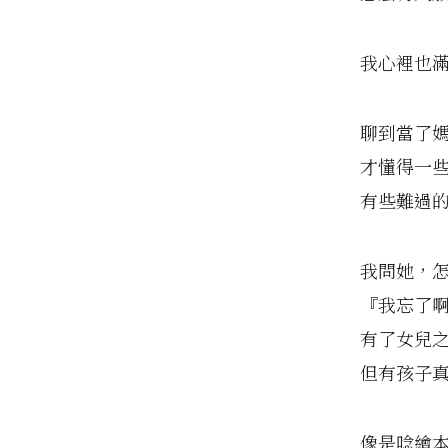
我心裡也
聊到當了
才懂得一
有些難過
我問她，
『我忘了
有了女兒
但有孩子
像是唸繪