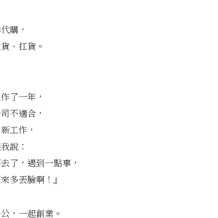
牌代購，
批貨、扛貨。
工作了一年，
公司不適合，
到新工作，
跟我說：
要去了，遇到一點事，
回來多丟臉啊！』
老公，一起創業。