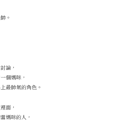
是帥。
，
的討論，
當一個媽咪，
界上最帥氣的角色。
友裡面，
個當媽咪的人，
，