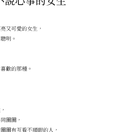
不說心事的女生
漂亮又可愛的女生，
常聰明。
，
對喜歡的那種。
候，
不同圈圈，
的圈圈有互看不順眼的人，