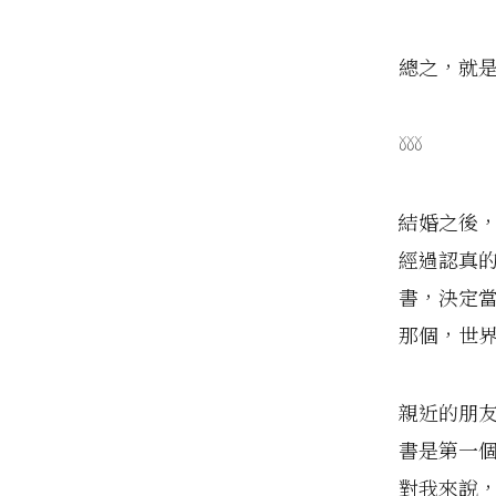
總之，就
𓍱𓍱𓍱
結婚之後
經過認真
書，決定
那個，世
親近的朋
書是第一
對我來說