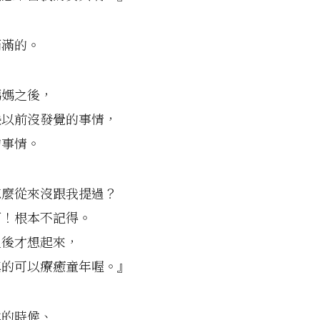
滿滿的。
媽媽之後，
些以前沒發覺的事情，
的事情。
怎麼從來沒跟我提過？
啊！根本不記得。
之後才想起來，
真的可以療癒童年喔。』
本的時候、