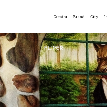
Creator
Brand
City
I