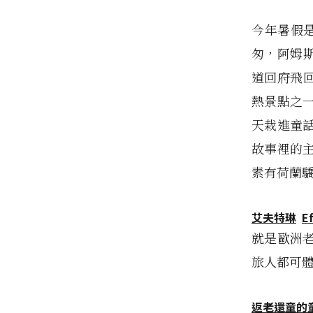
今年暑假是
匆，阿姆
道回府飛
熱景點之
天栽進童
故事裡的主
素有荷蘭驕
艾夫特琳
E
就是歐洲
旅人都可
返老還童的