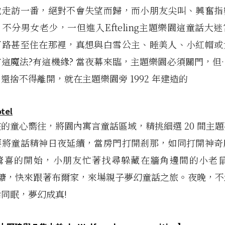
地走訪一番，絕對不會失望而歸，而小朋友尖叫、興奮指
不分男女老少，一但進入Efteling主題樂園這童話大
了路甚至住在那裡，真想與白雪公主、睡美人、小紅帽或
這魔法?有這機緣? 當夜幕來臨，主題樂園必須關門，但
還捨不得離開，就在主題樂園旁 1992 年建造的
otel
的童心嚮往，將園內寓言童話區域，精挑細選 20 間主
要將童話精神日夜延續，當房門打開剎那，如同打開神奇
驚喜的開始，小朋友忙著找尋躲藏在牆角邊間的小老鼠還有
棒棒糖，快來跟著布爾家，來場親子夢幻童話之旅。夜晚，
同眠，夢幻成真!