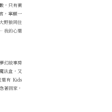
數，只有衝
迷宮，寧願一
大野狼同住
… 我的心還
題夢幻故事房
魔法盒，又
 Kids
不急著回家，