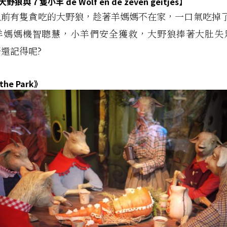
大野狼與
7
隻小羊
de Wolf en de zeven geitjes
】
以前有隻貪吃的大野狼，趁著羊媽媽不在家，一口氣吃掉了
羊媽媽機智聰慧，小羊們安全獲救，大野狼捧著大肚失
還記得呢?
 the Park
》