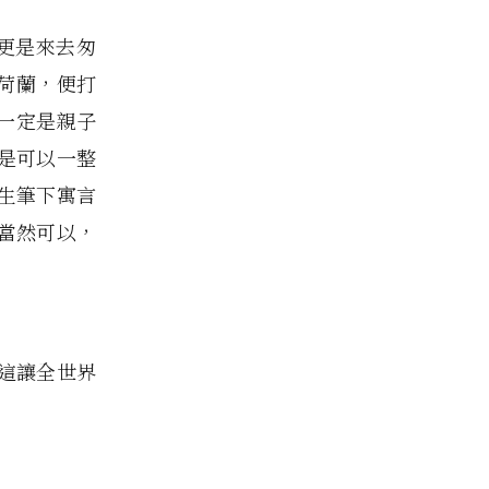
蘭更是來去匆
荷蘭，便打
一定是親子
是可以一整
生筆下寓言
 當然可以，
這讓全世界