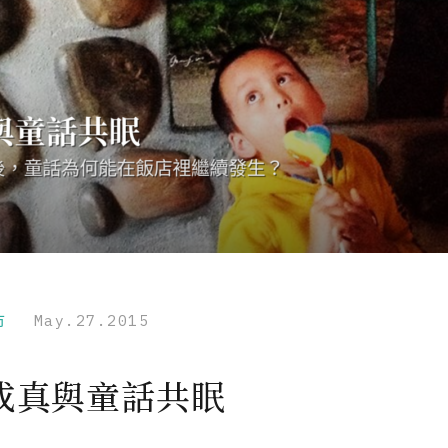
市
May.27.2015
成真與童話共眠