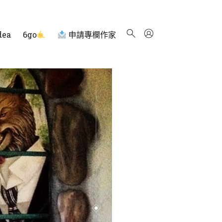
dea
6go
申請專欄作家