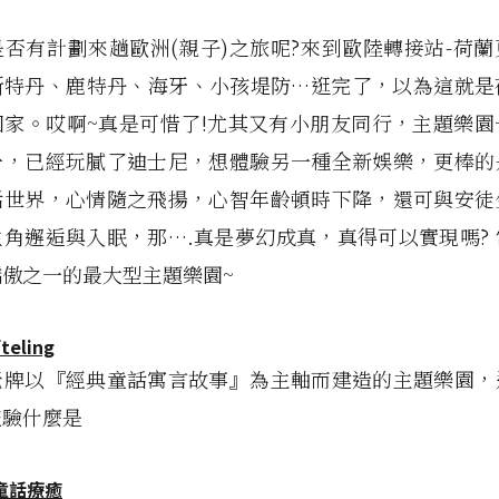
否有計劃來趟歐洲(親子)之旅呢?來到歐陸轉接站-荷
斯特丹、鹿特丹、海牙、小孩堤防…逛完了，以為這就是
回家。哎啊~真是可惜了!尤其又有小朋友同行，主題樂園
一，已經玩膩了迪士尼，想體驗另一種全新娛樂，更棒的
話世界，心情隨之飛揚，心智年齡頓時下降，還可與安徒
角邂逅與入眠，那….真是夢幻成真，真得可以實現嗎?
傲之一的最大型主題樂園~
fteling
老牌以『經典童話寓言故事』為主軸而建造的主題樂園，
體驗什麼是
童話療癒