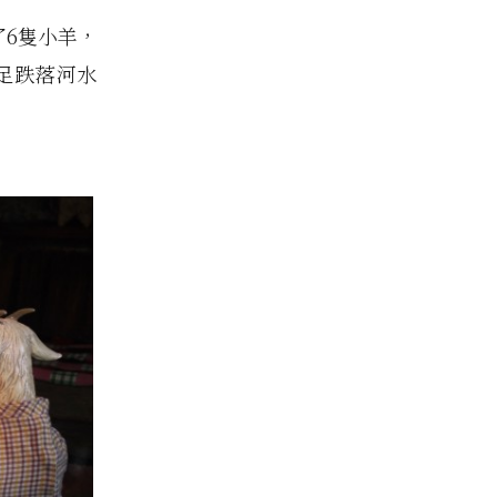
6隻小羊，
足跌落河水