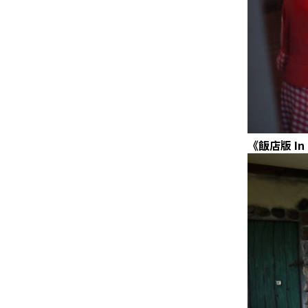
《飯店版
In