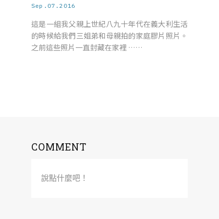
Sep.07.2016
這是一組我父親上世紀八九十年代在義大利生活
的時候給我們三姐弟和母親拍的家庭膠片照片。
之前這些照片一直封藏在家裡 ……
COMMENT
說點什麼吧！