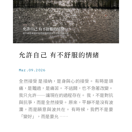
允許自己 有不舒服的情緒
Mar.09.2026
全然接受 是接納，是身與心的接受。 有時是頭
痛，是難過，是痛苦。 不逃開，也不急著改變。
我只允許——讓現在的過程存在。 我，不是對抗
與抗爭，而是全然接受。 原來，平靜不是沒有波
瀾，而是願意與波共在。 有時候，我們不是要
「變好」，而是要允 ……