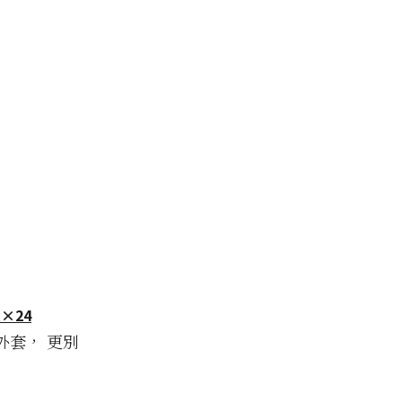
×24
外套， 更別