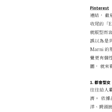
Pinterest
連結， 截
收尾的「E
就版型而言
誤以為是
Marni
覺更有個
圖， 就來
1. 都會型女
往往給人霸
濟。 依據
洋、肩頭披