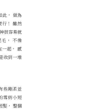
如此， 做為
麼行！ 雖然
留神很容易就
毛， 不像
在一起， 感
是收到一堆
得有些剛柔並
逸的雪紡小短
短髮， 整個