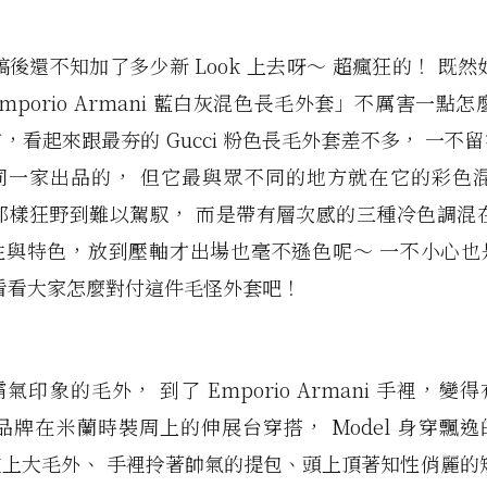
稿後還不知加了多少新 Look 上去呀～ 超瘋狂的！ 既然
mporio Armani 藍白灰混色長毛外套」不厲害一點怎
，看起來跟最夯的 Gucci 粉色長毛外套差不多， 一不
同一家出品的， 但它最與眾不同的地方就在它的彩色混
 的那樣狂野到難以駕馭， 而是帶有層次感的三種冷色調混
性與特色，放到壓軸才出場也毫不遜色呢～ 一不小心也
看看大家怎麼對付這件毛怪外套吧！
氣印象的毛外， 到了 Emporio Armani 手裡，變
品牌在米蘭時裝周上的伸展台穿搭， Model 身穿飄
上大毛外、 手裡拎著帥氣的提包、頭上頂著知性俏麗的