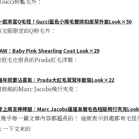
的Gucci粉藍毛外：
起來當Q毛怪！Gucci藍色小捲毛雙排扣皮草外套Look×50
破英文版限定的Q粉毛外：
4 AW：Baby Pink Shearling Coat Look×29
外套但毛也很長的Prada紅毛洋裝：
年就要沾喜氣：Prada大紅毛茸茸年獸裝Look×22
但很萌的Marc Jacobs飛行夾克：
上兩支棒棒腿：Marc Jacobs蓬蓬漸層毛色短版飛行夾克Look
幾乎每一篇文章內容都超長的！ 這就表示到處都有毛怪
ck 一下文末的