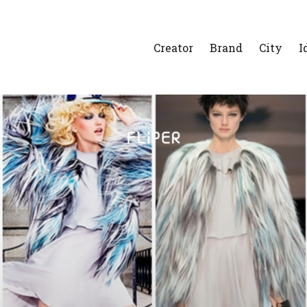
Creator
Brand
City
I