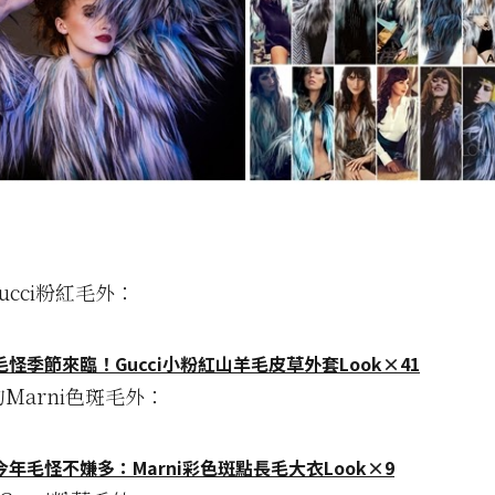
Gucci粉紅毛外：
怪季節來臨！Gucci小粉紅山羊毛皮草外套Look×41
的Marni色斑毛外：
年毛怪不嫌多：Marni彩色斑點長毛大衣Look×9