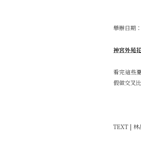
舉辦日期：
神宮外苑
看完這些
假做交叉
TEXT | 