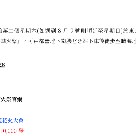
月的第二個星期六(如遇到 8 月 9 號則順延至星期日)於
大華火祭」，可由都營地下鐵勝どき站下車後徒步至晴海
華火祭官網
外苑花火大會
0,000 發