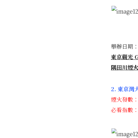
舉辦日期：
東京觀光 G
隅田川煙
2. 東京
煙火發數：1
必看指數