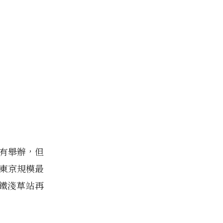
沒有舉辦，但
為東京規模最
鐵淺草站再