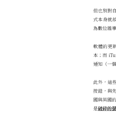
但也別對
式本身就
為數位雜事（
軟體的更新
本；而 iT
通知（一個活
此外，這
按鈕，與
國與英國
是
破碎的