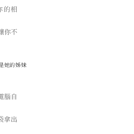
份你的相
，讓你不
是她的姊妹
電腦自
袋拿出