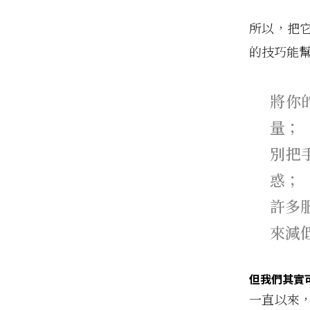
所以，把
的技巧能
將你
量；
別把
惑；
許多服
來減
但我們其實
一直以來