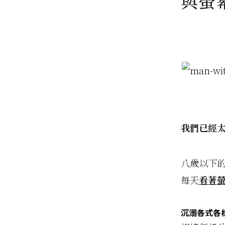
與螢
我們已經
八歲以下
每天
看著螢
沉溺各式各