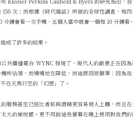
Kleiner Perkins Caufield & Byers 的研究指
 150 次；而根據《時代雜誌》所做的全球性調查，每
30 分鐘會看一次手機、五個人當中就會一個每 10 分鐘
心造成了許多的結果。
公共廣播電台 WYNC 發現了，現代人的創意正在因
手機所佔領，而慢慢地在降低，而這原因很簡單：因為我
而不在天馬行空的「幻想」了。
上的服務甚至已經比香菸與酒精更容易使人上癮，而且在
有太大的愉悅感。更不用說這些螢幕在晚上使用對我們的