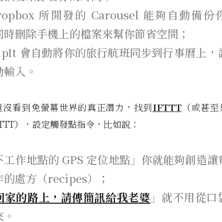
ropbox 所開發的 Carousel 能夠自動備
同時刪除手機上的檔案來幫你節省空間；
ripIt 會自動將你的旅行航班同步到行事曆上
動輸入。
還沒看到免螢幕世界的真正潛力，找到
IFTTT
（或甚至
IFTTT），設定觸發點指令，比如說：
下工作地點的 GPS 定位地點」你就能夠創造讓
的處方（recipes）；
回家的路上，請傳簡訊給我老婆
」就不用從口
來。