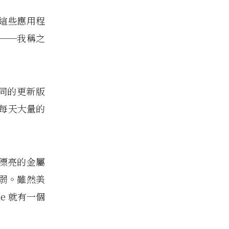
這些應用程
──我稱之
不同的更新版
還有每天大量的
漂亮的金屬
弱。雖然美
ne 就有一個