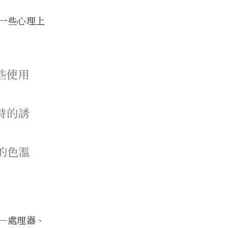
一些心理上
些使用
時的誘
幕的色溫
—處理器、