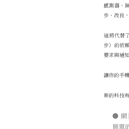
感測器、
步、改良
這將代替了
步）的依
要求與通
讓你的手
新的科技
● 網
簡單