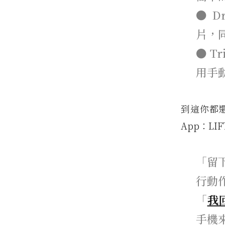
● D
片，
● T
用手
到這你都
App：L
「留
行動作
「
我
手機