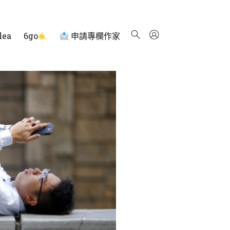
dea
6go
申請專欄作家