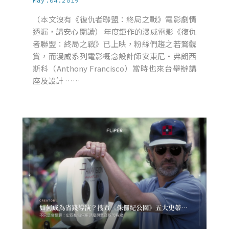
May.04.2019
（本文沒有《復仇者聯盟：終局之戰》電影劇情
透漏，請安心閱讀） 年度鉅作的漫威電影《復仇
者聯盟：終局之戰》已上映，粉絲們趨之若鶩觀
賞，而漫威系列電影概念設計師安東尼・弗朗西
斯科（Anthony Francisco）當時也來台舉辦講
座及設計 ……