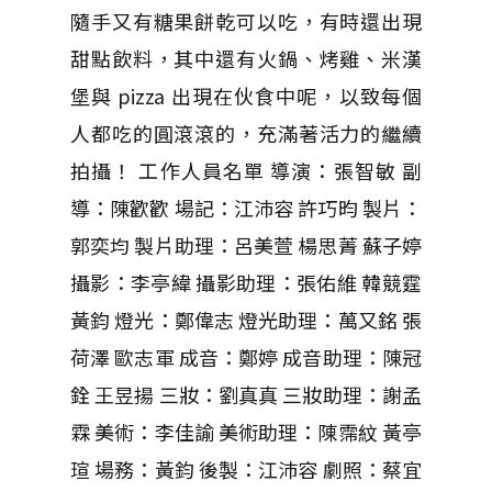
隨手又有糖果餅乾可以吃，有時還出現
甜點飲料，其中還有火鍋、烤雞、米漢
堡與 pizza 出現在伙食中呢，以致每個
人都吃的圓滾滾的，充滿著活力的繼續
拍攝！ 工作人員名單 導演：張智敏 副
導：陳歡歡 場記：江沛容 許巧昀 製片：
郭奕均 製片助理：呂美萱 楊思菁 蘇子婷
攝影：李亭緯 攝影助理：張佑維 韓競霆
黃鈞 燈光：鄭偉志 燈光助理：萬又銘 張
荷澤 歐志軍 成音：鄭婷 成音助理：陳冠
銓 王昱揚 三妝：劉真真 三妝助理：謝孟
霖 美術：李佳諭 美術助理：陳霈紋 黃亭
瑄 場務：黃鈞 後製：江沛容 劇照：蔡宜