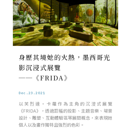
身歷其境她的火熱，墨西哥光
影沉浸式展覽
──《FRIDA》
Dec.23.2021
以芙烈達・卡蘿作為主角的沉浸式展覽
《FRIDA》，透過巨幅的投影、主題音樂、場景
設計、雕塑、互動體驗區等展間概念，來表現她
個人以及畫作獨特且強烈的色彩。