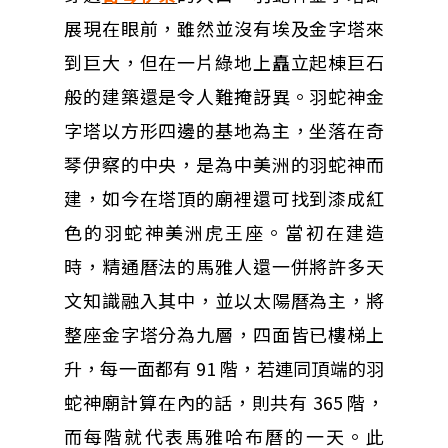
展現在眼前，雖然並沒有埃及金字塔來
到巨大，但在一片綠地上矗立起棟巨石
般的建築還是令人難掩訝異。羽蛇神金
字塔以方形四邊的基地為主，坐落在奇
琴伊察的中央，是為中美洲的羽蛇神而
建，如今在塔頂的廟裡還可找到漆成紅
色的羽蛇神美洲虎王座。當初在建造
時，精通曆法的馬雅人還一併將許多天
文知識融入其中，並以太陽曆為主，將
整座金字塔分為九層，四面皆已樓梯上
升，每一面都有 91 階，若連同頂端的羽
蛇神廟計算在內的話，則共有 365 階，
而每階就代表馬雅哈布曆的一天。此