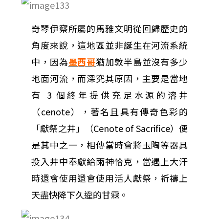
奇琴伊察所屬的馬雅文明從回歸歷史的
角度來說，這地區並非誕生在河流系統
中，因為
墨西哥
猶加敦半島並沒有多少
地面河流，而深究其原因，主要是當地
有 3 個終年提供充足水源的溶井
（cenote），著名且具有傳奇色彩的
「獻祭之井」（Cenote of Sacrifice）便
是其中之一，相傳當時會將玉陶等器具
投入井中奉獻給雨神恰克，當遇上大汗
時還會使用還會使用活人獻祭，祈禱上
天盡快降下久違的甘霖。