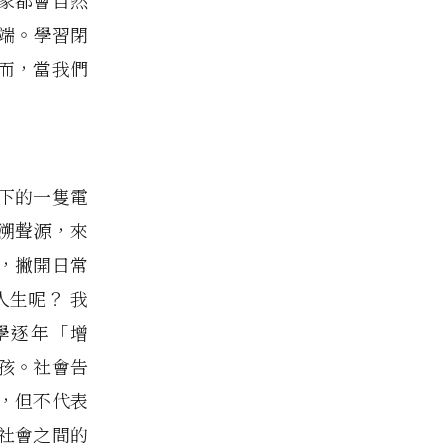
家都會自然
端。學習閉
而，當我們
下的一隻電
溯聲源，來
，撇開日常
生呢？ 我
學逐年「增
孩。社會告
，但不代表
社會之間的