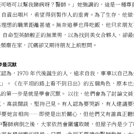
該可唔可以幫我睇病呀？醫師。」她強調的，這是一種尊重
，自資出唱片，希望得到製作人的垂青。為了生存，他做
與理想的職業距離甚遠。無奈追夢也得吃飯，他只求朋友
。 自命型英帥靚正的無業男，以為找到美女合夥人，卻最
失頹廢在家，沉痛卻又期待朋友上前慰問。
步是沉默
認為，1970 年代後誕生的人，追求自我，事事以自己
世代」。《在平坦的路上看不到日出》的五個角色，原本也
熟的第一步是就是學會沉默。 以往，他們會為了討論文員
氣，高談闊談、堅持己見。有人認為要哭訴，有人建議要
得要她言相向……即使是出於關心，但他們又有誰真正聽
 中醫師病倒之後，大家依然會圍爐取暖，但屋子內是少了