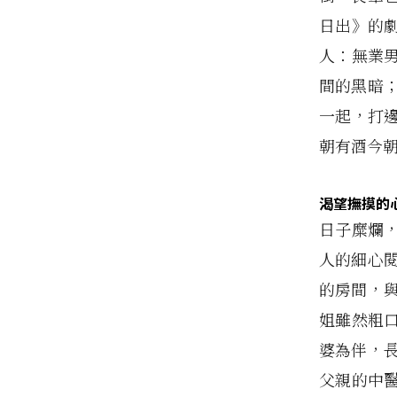
日出》的
人：無業
間的黑暗
一起，打
朝有酒今
渴望撫摸的
日子糜爛
人的細心
的房間，
姐雖然粗
婆為伴，
父親的中