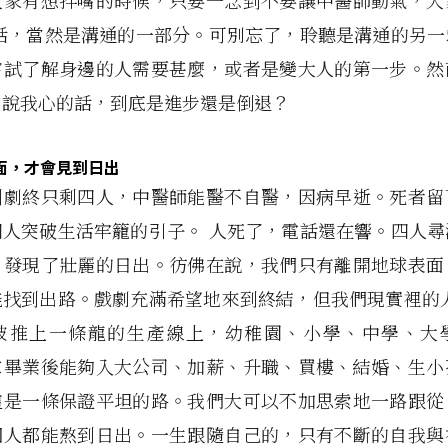
大家有想拌嘴的時候，只要一念到不要讓中醫師動氣，大
說話，當然是溝通的一部分。可別忘了，聆聽是溝通的另一
嘗試了解身邊的人需要甚麼，或者是變大人的第一步。然
口說我心的話，到底是進步還是倒退？
面，才會見到日出
到劇終只剩四人，中醫師能醫不自醫，因病早逝。死者留
四人突破生活牢籠的引子。 人死了，電話還在響。四人尋
，發現了壯麗的日出。彷佛在說，我們只有離開地球表面
能找到出路。戲劇充滿希望地來到終結，但我們現實裡的人
被推上一條龍的生產線上，幼稚園、小學、中學、大
求畢業後能夠入大公司、加薪、升職、買樓、結婚、生小
這是一條保證平坦的路。我們大可以不加思索地一路跟從
個人都能熬到日出。一生跟隨自己的，只有不斷的自我與