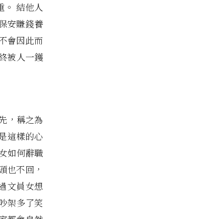
。 結他人
保安賺錢養
不會因此而
終被人一鑊
為先，稱之為
是這樣的心
女如何辭職
頭也不回，
過文員女想
吵架多了笑