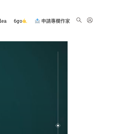
dea
6go
申請專欄作家