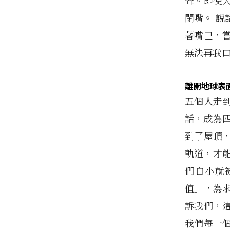
聲。即使
閉嘴。 
著嘴巴，
無法再我
離開地球表
五個人走
話，成為
到了屋頂
軌道，才
們自小就
值」，為
訴我們，
我們每一