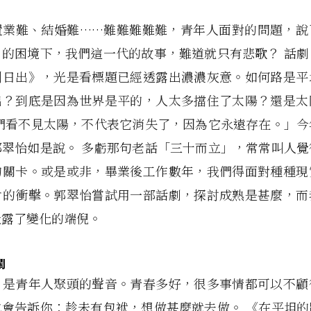
置業難、結婚難……難難難難難，青年人面對的問題，說
」的困境下，我們這一代的故事，難道就只有悲歌？ 話劇
到日出》，光是看標題已經透露出濃濃灰意。如何路是平
出？到底是因為世界是平的，人太多擋住了太陽？還是太
我們看不見太陽，不代表它消失了，因為它永遠存在。」今
郭翠怡如是說。 多虧那句老話「三十而立」，常常叫人覺
的關卡。或是或非，畢業後工作數年，我們得面對種種現
會的衝擊。郭翠怡嘗試用一部話劇，探討成熟是甚麼，而
吐露了變化的端倪。
鬧
，是青年人聚頭的聲音。青春多好，很多事情都可以不顧
也會告訴你：趁未有包袱，想做甚麼就去做。 《在平坦的