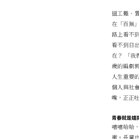
搵工難、
在「百無
路上看不
看不到日
在？ 「
歲的編劇
人生重要
個人與社
嘴，正正
青春就是嬉
嘻嘻哈哈
衝。長輩