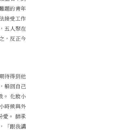
難題的青年
法接受工作
，五人聚在
之，反正今
期待得到他
，躲回自己
。 化妝小
小時候與外
愛。 師承
，「跟我講