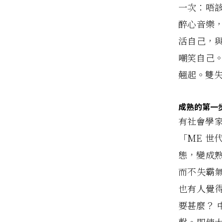
一次：唔
醉心音樂
活自己，
嘲笑自己
翹起。雙
成熟的第一
有社會學家
「ME 
態，變成
而不失霸
也有人覺
要甚麼？