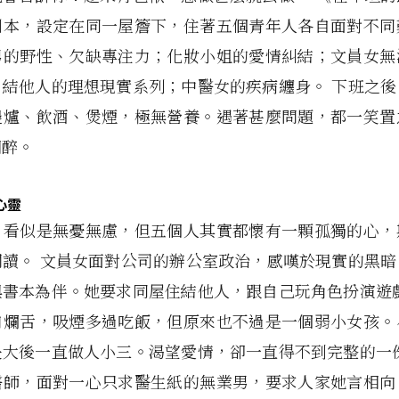
劇本，設定在同一屋簷下，住著五個青年人各自面對不同
男的野性、欠缺專注力；化妝小姐的愛情糾結；文員女無
；結他人的理想現實系列；中醫女的疾病纏身。 下班之後
邊爐、飲酒、煲煙，極無營養。遇著甚麼問題，都一笑置
朝醉。
心靈
，看似是無憂無慮，但五個人其實都懷有一顆孤獨的心，
閱讀。 文員女面對公司的辦公室政治，感嘆於現實的黑暗
與書本為伴。她要求同屋住結他人，跟自己玩角色扮演遊戲
口爛舌，吸煙多過吃飯，但原來也不過是一個弱小女孩。
長大後一直做人小三。渴望愛情，卻一直得不到完整的一份
醫師，面對一心只求醫生紙的無業男，要求人家她言相向