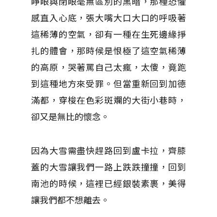
睜眼與閉眼毫無區別的黑暗，那種恐懼
感直入心底，張大嘴大口大口的呼吸著
這稀薄的空氣，卻有一種在生死邊緣掙
扎的體會，那時候是恨極了這空氣稀薄
的高原，哭著罵自己太瘋，太傻，竟跑
到這種地方來受罪。但當重新回到加德
滿都，穿梭在色彩斑斕的大街小巷時，
卻又是無比的懷念。
因為大雪需盡快趕路回到盧卡拉，齊膝
蓋的大雪讓我們一路上跌跌撞撞，回到
南池的時候，這裡已經銀裝素裹，美得
讓我們都不想離去。