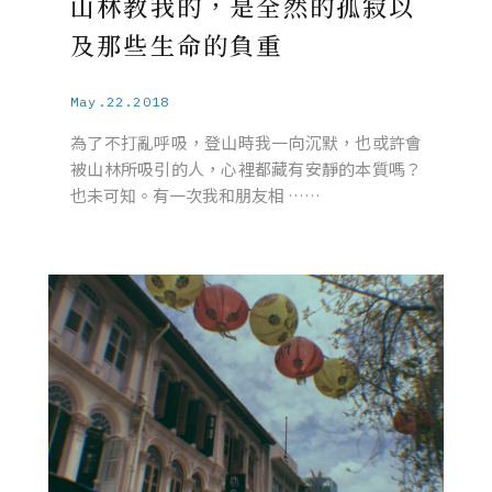
山林教我的，是全然的孤寂以
及那些生命的負重
May.22.2018
為了不打亂呼吸，登山時我一向沉默，也或許會
被山林所吸引的人，心裡都藏有安靜的本質嗎？
也未可知。有一次我和朋友相 ……