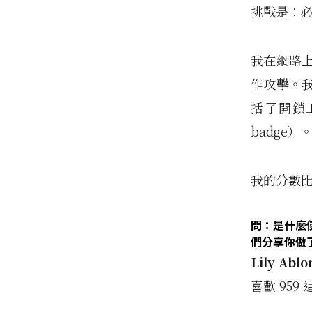
挑戰是：必
我在網路
作攻擊。
括了開鎖
badge）
我的分數
問：是什麼
們分享你做
Lily Ablo
喜歡 95