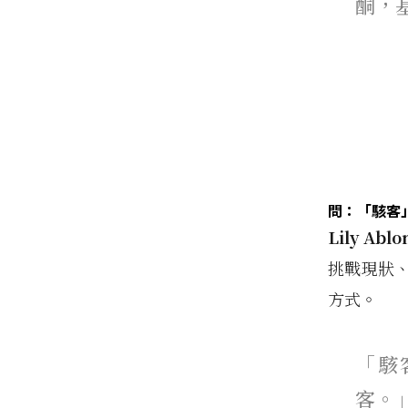
酮，
問：「駭客
Lily Ablo
挑戰現狀
方式。
「駭
客。