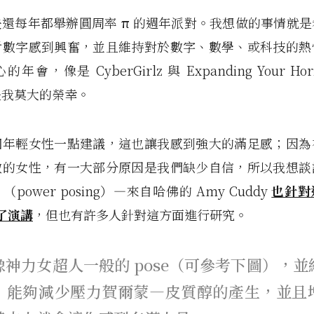
還每年都舉辦圓周率 π 的週年派對。我想做的事情就
對數字感到興奮，並且維持對於數字、數學、或科技的熱
會，像是 CyberGirlz 與 Expanding Your Hor
是我莫大的榮幸。
個年輕女性一點建議，這也讓我感到強大的滿足感；因為
數的女性，有一大部分原因是我們缺少自信，所以我想談
power posing）—來自哈佛的 Amy Cuddy
也針對
行了演講
，但也有許多人針對這方面進行研究。
像神力女超人一般的 pose（可參考下圖），並
，能夠減少壓力賀爾蒙—皮質醇的產生，並且