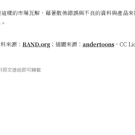
讓這樣的市場瓦解，藉著散佈錯誤與不良的資料與產品來
心。
資料來源：
RAND.org
；插圖來源：
andertoons
，CC Li
附原文連結即可轉載