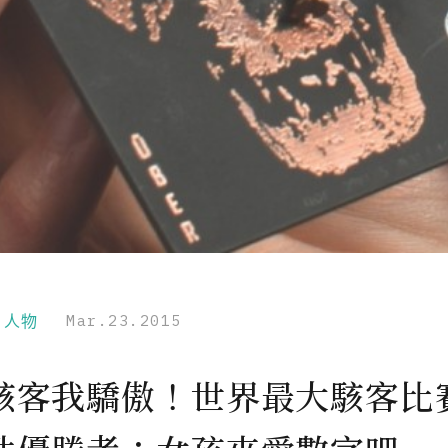
r｜人物
Mar.23.2015
駭客我驕傲！世界最大駭客比