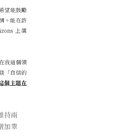
是希望能鼓勵
情。能在許
izons 上演
在我這個領
談「自信的
這個主題在
維持兩
增加睾