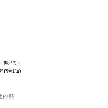
框架思考、
兩個傳統的
意的駭