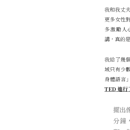
我和我丈夫
更多女性
多激勵人心的年
講，真的
我給了幾
域只有少
身體語言」（
TED 進
擺出
分鐘