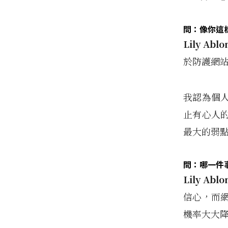
問：像你這
Lily Ablo
於防護網
我認為個
止有心人
最大的弱
問：哪一件
Lily Ablo
信心，而
機率大大