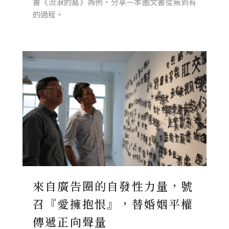
書《流浪的島》為例，分享一本圖文書從無到有
的過程。
來自廣告圈的自發性力量，號
召『愛擁抱恨』，替婚姻平權
傳遞正向聲量