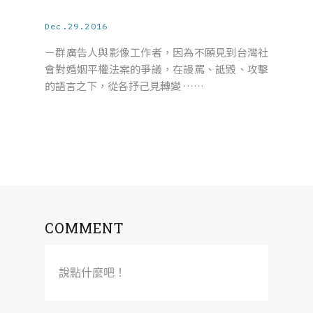
Dec.29.2016
ㄧ群廣告人與影像工作者，因為不願見到台灣社
會對婚姻平權法案的爭議，在謾罵、詆毀、攻擊
的語言之下，從各抒己見轉變 ……
COMMENT
說點什麼吧！