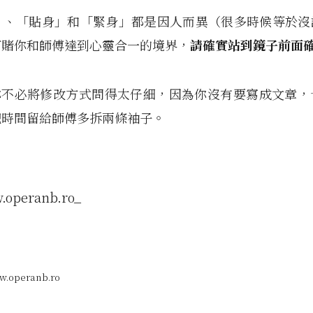
身」、「貼身」和「緊身」都是因人而異（很多時候等於
打賭你和師傅達到心靈合一的境界，
請確實站到鏡子前面
常你不必將修改方式問得太仔細，因為你沒有要寫成文章，
把時間留給師傅多拆兩條袖子。
operanb.ro