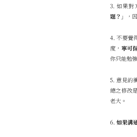
3. 如果
題？」
，
4. 不要
度，
寧可
你只能勉
5. 意見
總之修改
老大。
6.
如果溝