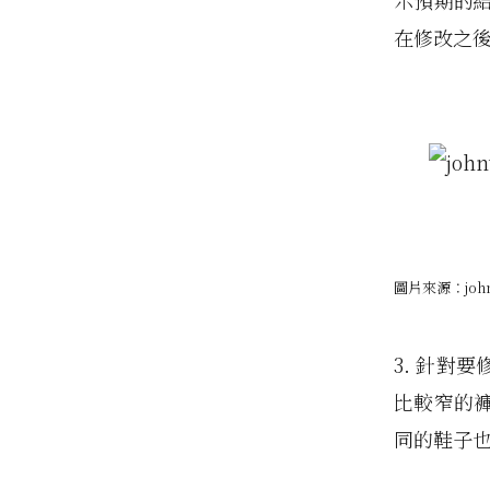
示預期的
在修改之
圖片來源：johnt
3. 針對
比較窄的
同的鞋子