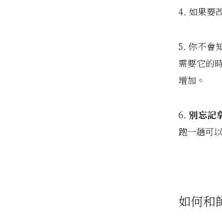
4. 如果
5. 你不
需要它的
增加。
6.
別忘記
跑一趟可
如何和