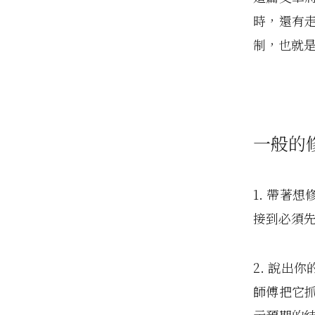
時，還有
制，也就是
一般的
1. 帶著
接到必須
2. 說出
師傅把它