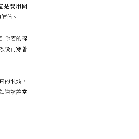
這是費用問
的價值。
改到你要的程
然後再穿著
求真的很爛，
知道該誰當