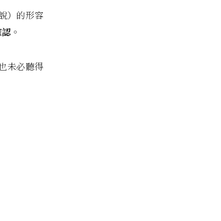
沒說）的形容
確認
。
也未必聽得