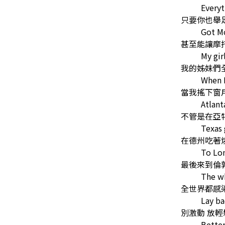
Everyt
只要你也舉
Got Mo
甚至能讓摩
My girl
我的姊妹們
When 
當我搖下窗
Atlant
不管是在亞
Texas 
在德州吃著
To Lo
最後來到倫敦
The w
全世界都感
Lay b
別激動 放輕
Bette