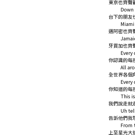
東京也齊聲
Down u
台下的朋友
Miami s
邁阿密也齊
Jamai
牙買加也齊
Every 
你認識的每座
All ar
全世界各個
Every 
你知道的每座
This i
我們說走就
Uh te
告訴他們我
From t
上至星光大