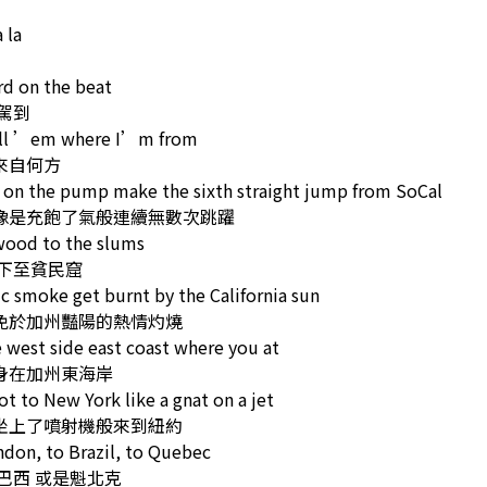
a la
d on the beat
d駕到
ell ’em where I’m from
來自何方
 on the pump make the sixth straight jump from SoCal
像是充飽了氣般連續無數次跳躍
wood to the slums
 下至貧民窟
c smoke get burnt by the California sun
免於加州豔陽的熱情灼燒
 west side east coast where you at
身在加州東海岸
ot to New York like a gnat on a jet
坐上了噴射機般來到紐約
don, to Brazil, to Quebec
巴西 或是魁北克