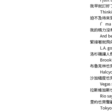
我早就訂好
Thinki
迫不及待來
I’ma r
我的精力沒
And be
緊接著就飛
L.A. go
洛杉磯讓人
Brookly
布魯克林也
Halcyon
沙加緬度也
Vegas s
拉斯維加斯
Rio say
里約也齊聲
Tokyo s