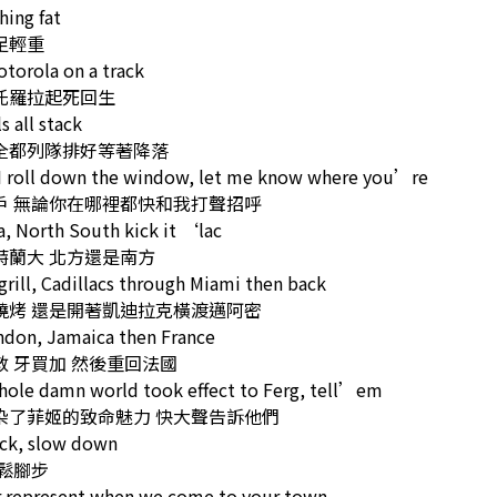
hing fat
足輕重
torola on a track
托羅拉起死回生
s all stack
全都列隊排好等著降落
I roll down the window, let me know where you’re
戶 無論你在哪裡都快和我打聲招呼
a, North South kick it ‘lac
特蘭大 北方還是南方
grill, Cadillacs through Miami then back
燒烤 還是開著凱迪拉克橫渡邁阿密
ndon, Jamaica then France
 牙買加 然後重回法國
hole damn world took effect to Ferg, tell’em
染了菲姬的致命魅力 快大聲告訴他們
ack, slow down
鬆腳步
r represent when we come to your town