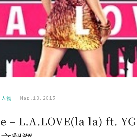
r｜人物
Mar.13.2015
ie – L.A.LOVE(la la) ft. 