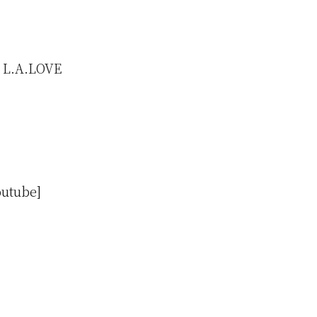
A.LOVE
outube]