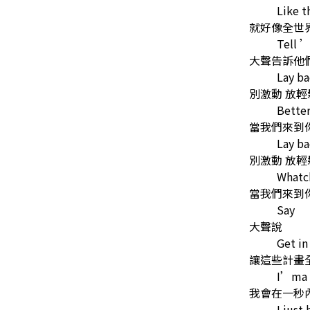
Like t
就好像全世
Tell 
大聲告訴他
Lay b
別激動 放輕
Bette
當我們來到
Lay b
別激動 放輕
Whatc
當我們來到
Say
大聲說
Get in
讓這些計畫
I’ma b
我會在一秒
I just