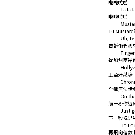
啦啦啦啦
La la l
啦啦啦啦
Mustar
DJ Mustar
Uh, t
告訴他們我
Finger
從加州南岸
Holly
上至好萊塢
Chroni
全都無法倖
On the
前一秒你還
Just g
下一秒像是
To Lon
再飛向倫敦 