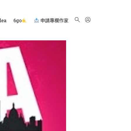
dea
6go
申請專欄作家