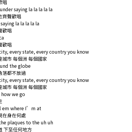
歡唱
nder saying la la la la la
也齊聲歡唱
aying la la la la la
聲歡唱
ca
聲歡唱
city, every state, every country you know
城市 每個洲 每個國家
ound the globe
角落都不放過
city, every state, every country you know
城市 每個洲 每個國家
s how we go
走
ll em where I’m at
現在身在何處
he plaques to the uh uh
道 下至任何地方