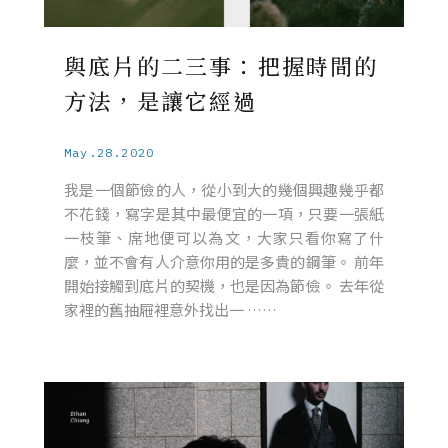
與底片的二三事：把握時間的
方法，是讓它經過
May.28.2020
我是一個節儉的人，從小到大的幾個興趣幾乎都
不花錢，寫字是其中最便宜的一項，只要一張紙
一枝筆、席地便可以為文，大家只看你寫了什
麼，並不會有人介意你用的是多貴的鋼筆。 前年
開始接觸到底片的契機，也是因為節儉。 去年從
家裡的舊抽屜裡意外找出一 ……