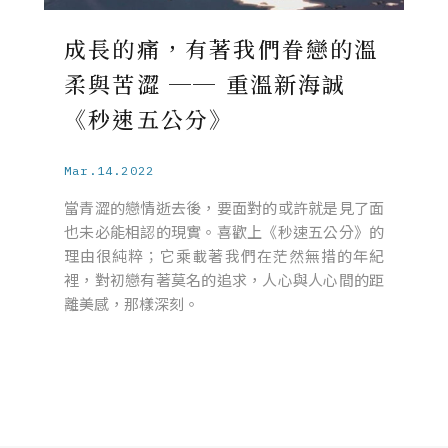
成長的痛，有著我們眷戀的溫
柔與苦澀 ── 重溫新海誠
《秒速五公分》
Mar.14.2022
當青澀的戀情逝去後，要面對的或許就是見了面
也未必能相認的現實。喜歡上《秒速五公分》的
理由很純粹；它乘載著我們在茫然無措的年紀
裡，對初戀有著莫名的追求，人心與人心間的距
離美感，那樣深刻。