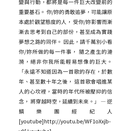
變與行動，都將是每一件巨大改變前的
重要基石。 你/妳的勇敢追夢，可能讓原
本處於觀望態度的人， 受你/妳影響而漸
漸去思考到自己的部份，甚至成為實踐
夢想之路的同伴。 因此，請千萬別小看
你/妳所做的每一件事， 隨之產生的漣
漪，絕非你我所能輕易想像的巨大。
「永遠不知道因為一首歌的存在，於數
年、甚至數十年之後， 這首歌會唱進某
人的心坎裡，當時的年代所被壓抑的信
念， 將穿越時空，延續到未來。」 — 逆
鱗樂團經紀人
[youtube]http://youtu.be/WF1oXxjb-