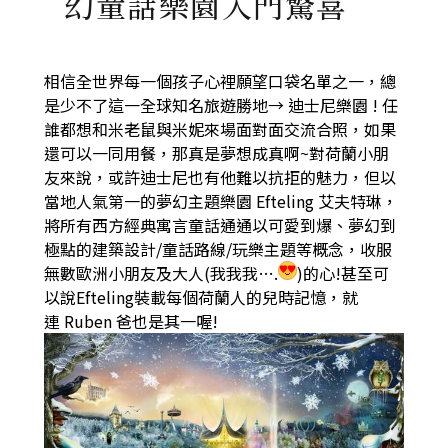
幻童話樂園入門驚喜
相信全世界每一個孩子心裡願望口袋名單之一，總
是少不了這一全球知名旅遊勝地→ 迪士尼樂園
!
任
誰都想和米老鼠與米妮來場面對面交流合照，如果
還可以一同用餐，那真是夢想成真啊
~
對荷蘭小朋
友來說，或許迪士尼也有他難以抗拒的魅力，但以
當地人氣第一的夢幻主題樂園
Efteling
艾夫特琳，
將所有西方經典寓言童話通通以
可愛到爆、夢幻到
極點
的建築設計
/
童話路線
/
玩樂主題等概念，收服
無數歐洲小朋友及大人
(
我我我
….
)
的心
!
甚至可
以說
Efteling
裝載每個荷蘭人的兒時記憶，就
連
Ruben 爸
也是其一喔
!