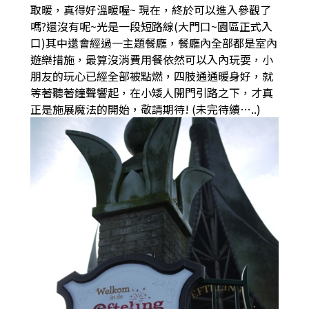
取暖，真得好溫暖喔
~
現在，終於可以進入參觀了
嗎
?
還沒有呢
~
光是一段短路線
(
大門口
~
園區正式入
口
)
其中還會經過一主題餐廳，餐廳內全部都是室內
遊樂措施，最算沒消費用餐依然可以入內玩耍，小
朋友的玩心已經全部被點燃，四肢通通暖身好，就
等著聽著鐘聲響起，在小矮人開門引路之下，才真
正是施展魔法的開始，敬請期待
! (
未完待續
…..)