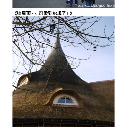
《這屋頂
….
可愛到犯規了
!
》