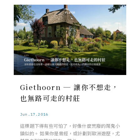
Giethoorn ─ 讓你不想走，
也無路可走的村莊
Jun.17.2016
這標題下得有些可怕了，好像什麼荒廢的鬧鬼小
鎮似的。 如果你是曾經，或計劃到歐洲遊歷，尤