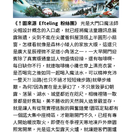
《↑圖來源
Efteling
粉絲團》
光是大門口魔法師
尖帽設計概念的入口處，就已經將魔法童趣訊息展
露無遺，尖到不能在尖蘆薈斜屋頂搭上半圓形小扇
窗，怎樣看就像是森林小矮人的家放大版，這還只
是廣大星辰裡微不足道小角落之一，一大早開門迎
賓除了真實版通童話人物盛情迎接，還有咖啡啊
~
每日缺你不行，就連咖啡機小攤也穿上漂亮衣裳，
是否喝完之後如同一起喝入魔法水，可以精神充沛
一整天
?!
沿路
(
也只不過才短短幾步路
)
就舉步維
艱，為何
?
因為實在是太夢幻了，不只景致夢幻朝
露、落葉、湖水、城堡都近在咫尺，相機裡隨一取
景都是好焦點，美不勝收的天然與人造景觀並存，
就是讓人有從現實裡逃脫的興奮錯覺
!
園區定點都有
一個諾大集中座椅區，才剛剛開門不久，已經有專
人開始暖炭取火，即便在冬季裡天寒地凍戶外樂園
照常開業，光是這大型露天火爐，就讓遊客們圍爐