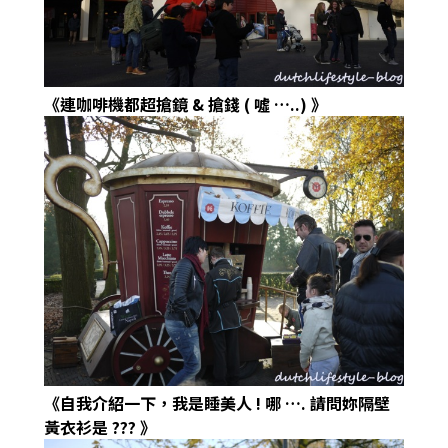
《連咖啡機都超搶鏡
&
搶錢
(
噓
…..)
》
《自我介紹一下，我是睡美人
!
哪
….
請問妳隔壁
黃衣衫是
???
》