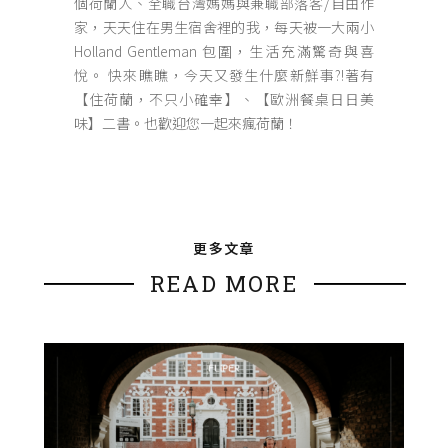
個荷蘭人、全職台灣媽媽與兼職部落客/自由作
家，天天住在男生宿舍裡的我，每天被一大兩小
Holland Gentleman 包圍，生活充滿驚奇與喜
悅。 快來瞧瞧，今天又發生什麼新鮮事?!著有
【住荷蘭，不只小確幸】、【歐洲餐桌日日美
味】二書。也歡迎您一起來瘋荷蘭！
更多文章
READ MORE