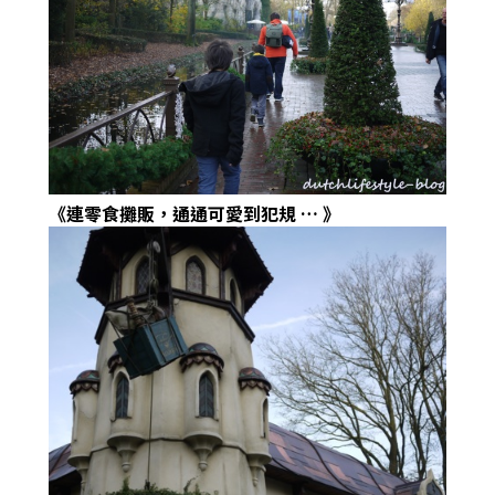
《連零食攤販，通通可愛到犯規
…
》