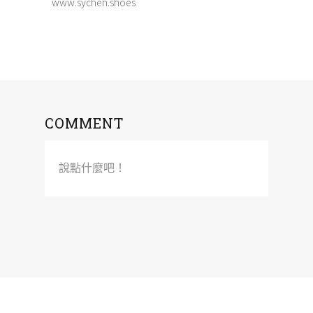
www.sychen.shoes
COMMENT
說點什麼吧！