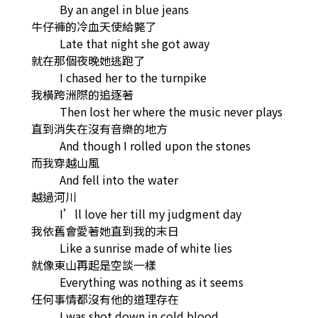
By an angel in blue jeans
牛仔褲的冷血天使給斃了
Late that night she got away
就在那個夜晚她逃跑了
I chased her to the turnpike
我橫跨洲際的追逐著
Then lost her where the music never plays
直到消失在沒有音樂的地方
And though I rolled upon the stones
而我穿越山風
And fell into the water
越過河川
I’ll love her till my judgment day
我依舊會愛著她直到我的末日
Like a sunrise made of white lies
就像東山再起是空談一樣
Everything was nothing as it seems
任何事情都沒有他的道理存在
I was shot down in cold blood