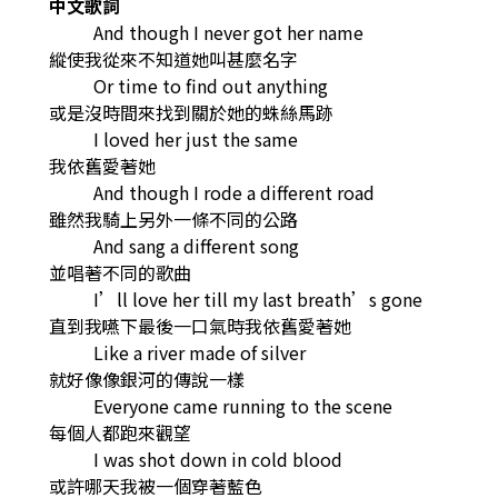
中文歌詞
And though I never got her name
縱使我從來不知道她叫甚麼名字
Or time to find out anything
或是沒時間來找到關於她的蛛絲馬跡
I loved her just the same
我依舊愛著她
And though I rode a different road
雖然我騎上另外一條不同的公路
And sang a different song
並唱著不同的歌曲
I’ll love her till my last breath’s gone
直到我嚥下最後一口氣時我依舊愛著她
Like a river made of silver
就好像像銀河的傳說一樣
Everyone came running to the scene
每個人都跑來觀望
I was shot down in cold blood
或許哪天我被一個穿著藍色