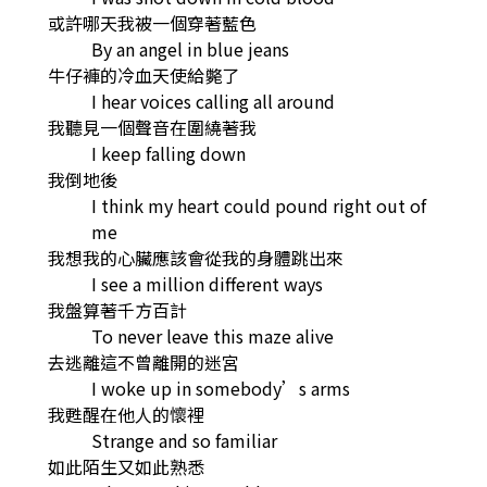
或許哪天我被一個穿著藍色
By an angel in blue jeans
牛仔褲的冷血天使給斃了
I hear voices calling all around
我聽見一個聲音在圍繞著我
I keep falling down
我倒地後
I think my heart could pound right out of
me
我想我的心臟應該會從我的身體跳出來
I see a million different ways
我盤算著千方百計
To never leave this maze alive
去逃離這不曾離開的迷宮
I woke up in somebody’s arms
我甦醒在他人的懷裡
Strange and so familiar
如此陌生又如此熟悉