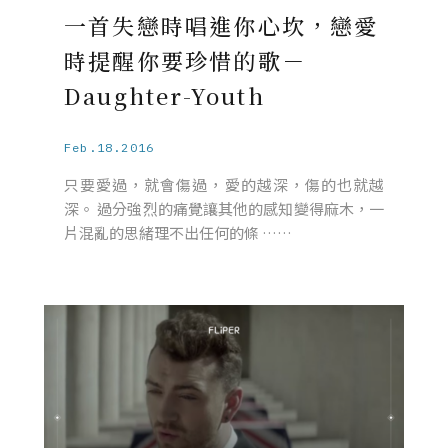
一首失戀時唱進你心坎，戀愛
時提醒你要珍惜的歌－
Daughter-Youth
Feb.18.2016
只要愛過，就會傷過，愛的越深，傷的也就越
深。 過分強烈的痛覺讓其他的感知變得麻木，一
片混亂的思緒理不出任何的條 ……