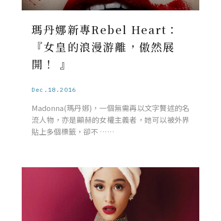
瑪丹娜新專Rebel Heart：
『女皇的浪漫游離，傲然展
開！ 』
Dec.18.2016
Madonna(瑪丹娜)，一個無需再以文字贅述的名
流人物，亦是顯赫的女權主義者，她可以被外界
貼上多個標籤，卻不 ……