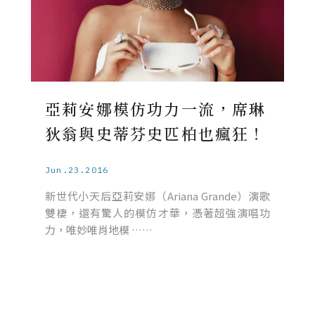
亞莉安娜模仿功力一流，席琳
狄翁與史蒂芬史匹柏也瘋狂！
Jun.23.2016
新世代小天后亞莉安娜（Ariana Grande）演歌
雙棲，還有驚人的模仿才華，憑著超強演唱功
力，唯妙唯肖地模 ……