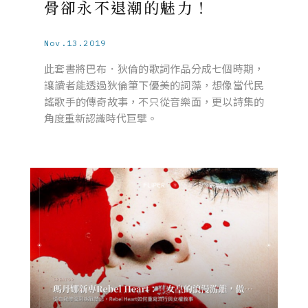
骨卻永不退潮的魅力！
Nov.13.2019
此套書將巴布．狄倫的歌詞作品分成七個時期，
讓讀者能透過狄倫筆下優美的詞藻，想像當代民
謠歌手的傳奇故事，不只從音樂面，更以詩集的
角度重新認識時代巨擘。