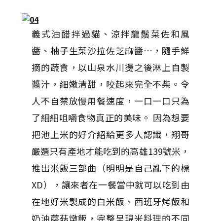
義式油醋拌過貓、涼拌龍鬚菜佐和風
醬、柚子生菜沙拉佐芝麻醬…，隨手鮮
摘的蔬食，以山泉水川燙之後淋上自製
醬汁，細嫩清甜，咬起來完全不柴。令
人不自禁放慢用餐速度，一口一口只為
了細細咀嚼食物真正的美味。 因為想要
把池上米的好介紹給更多人認識，翔哥
嚴選只有產地才能吃到的高雄139號米，
推出米飯三部曲（明明是自己亂下的標
XD），讓來者在一餐當中就可以吃到由
在地好米製成的白米飯、西班牙烤飯和
奶油蘑菇燉飯，完整呈現米料理的不同