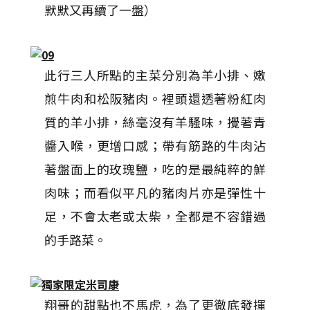
默默又再續了一盤）
此行三人所點的主菜分別為羊小排、嫩
煎牛肉和松阪豬肉。裡頭還透著粉紅肉
質的羊小排，絲毫沒有羊騷味，攪著青
醬入喉，更增口感；帶有筋路的牛肉沾
著盤面上的玫瑰鹽，吃的是最純粹的鮮
肉味；而看似平凡的豬肉片亦是彈性十
足，不會太老或太柴，全都是不容錯過
的手路菜。
翔哥的甜點也不馬虎，為了更徹底發揮