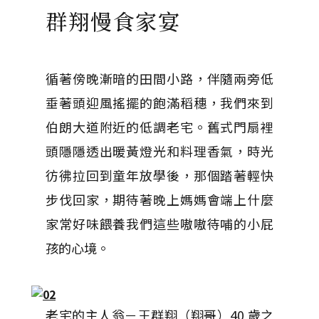
群翔慢食家宴
循著傍晚漸暗的田間小路，伴隨兩旁低
垂著頭迎風搖擺的飽滿稻穗，我們來到
伯朗大道附近的低調老宅。舊式門扇裡
頭隱隱透出暖黃燈光和料理香氣，時光
彷彿拉回到童年放學後，那個踏著輕快
步伐回家，期待著晚上媽媽會端上什麼
家常好味餵養我們這些嗷嗷待哺的小屁
孩的心境。
老宅的主人翁－王群翔（翔哥）40 歲之