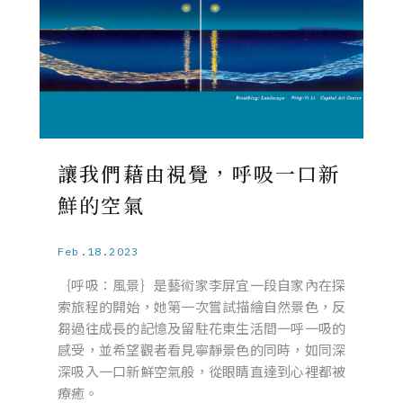
讓我們藉由視覺，呼吸一口新
鮮的空氣
Feb.18.2023
｛呼吸：風景｝是藝術家李屏宜一段自家內在探
索旅程的開始，她第一次嘗試描繪自然景色，反
芻過往成長的記憶及留駐花東生活間一呼一吸的
感受，並希望觀者看見寧靜景色的同時，如同深
深吸入一口新鮮空氣般，從眼睛直達到心裡都被
療癒。