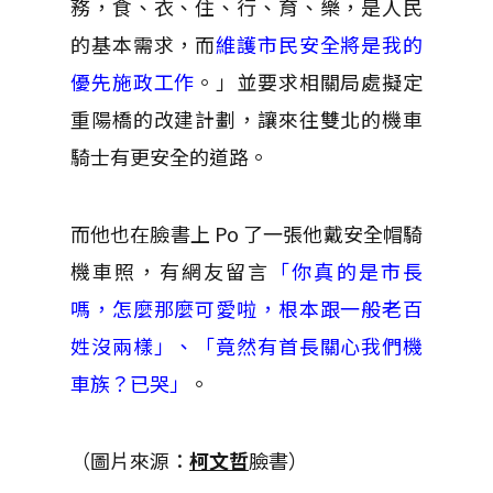
務，食、衣、住、行、育、樂，是人民
的基本需求，而
維護市民安全將是我的
優先施政工作
。」並要求相關局處擬定
重陽橋的改建計劃，讓來往雙北的機車
騎士有更安全的道路。
而他也在臉書上 Po 了一張他戴安全帽騎
機車照，有網友留言
「你真的是市長
嗎，怎麼那麼可愛啦，根本跟一般老百
姓沒兩樣」、「
竟然有首長關心我們機
車族？已哭」
。
（圖片來源：
柯文哲
臉書）