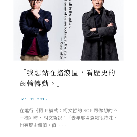
「我想站在搖滾區，看歷史的
齒輪轉動。」
Dec.02.2015
在進行《柯 P 模式：柯文哲的 SOP 跟你想的不
一樣》時， 柯文哲說：「去年那場選戰很特殊，
也有歷史價值，值 ……