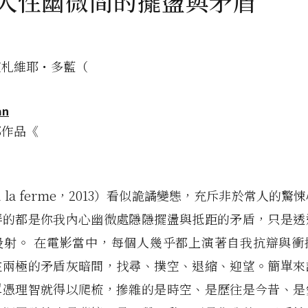
 人性幽微間的擺盪與矛盾
演札維耶・多藍（
an
部作品《
à la ferme，2013）看似詭譎變態，充斥非於常人的
弄的都是你我內心幽微處隱隱擺盪與抵距的矛盾，只是透
投射。 在電影當中，每個人幾乎都上演著自我抗辯與衝
在兩極的矛盾灰暗間，找尋、撲空、退縮、迎望。簡單來
單憑理智就得以爬梳，摻雜的是時空、是歷往是今昔、是