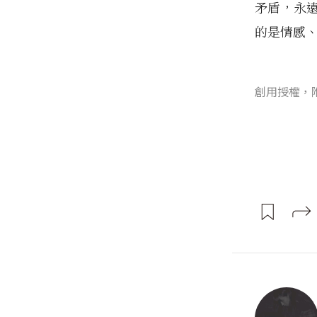
矛盾，永
的是情感
創用授權，