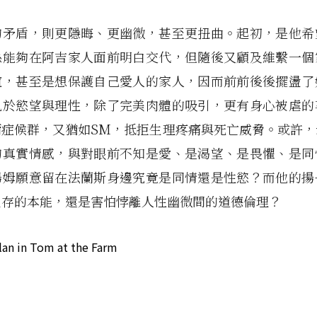
的矛盾，則更隱晦、更幽微，甚至更扭曲。起初，是他希
係能夠在阿吉家人面前明白交代，但隨後又顧及維繫一個
誼，甚至是想保護自己愛人的家人，因而前前後後擺盪了
扎於慾望與理性，除了完美肉體的吸引，更有身心被虐的
爾症候群，又猶如SM，抵拒生理疼痛與死亡威脅。或許，
的真實情感，與對眼前不知是愛、是渴望、是畏懼、是同
湯姆願意留在法蘭斯身邊究竟是同情還是性慾？而他的揚
生存的本能，還是害怕悖離人性幽微間的道德倫理？