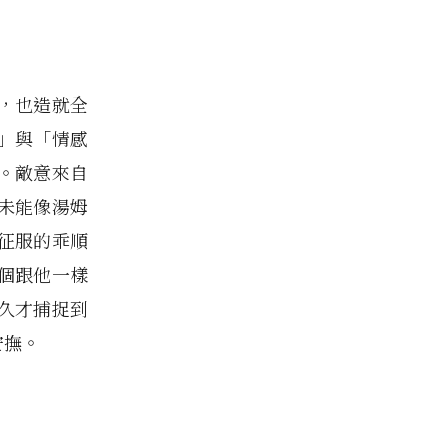
，也造就全
」與「情感
。敵意來自
未能像湯姆
征服的乖順
個跟他一樣
久才捕捉到
安撫。