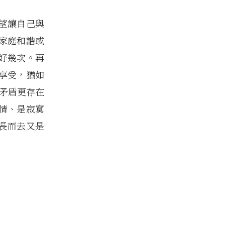
望讓自己與
家庭和諧或
好幾次。再
享受，猶如
矛盾更存在
情、是寂寞
長而去又是