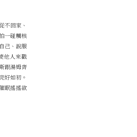
從不回家、
怕一碰觸核
自己、說服
使他人來戳
斯跟湯姆齊
完好如初。
催眠搖搖欲