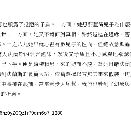
樣也顯露了抵距的矛盾。一方面，她想要釐清兒子為什麼
過世；一方面，她又不肯面對真相，始終逡巡在邊緣，害
解。十之八九她早就心裡有數兒子的性向，但總故意欺騙
落入法蘭斯的謊言泡沫，然後又矛盾且小心翼翼地欲誘
自己下手。便是這樣積累下來的避而不談，當她目睹法蘭
聽到法蘭斯的長篇大論，依舊選擇以若無其事來假裝一切
實中將攤在眼前，當電影步入尾聲，我們也看到了幻象與
垮的折磨。