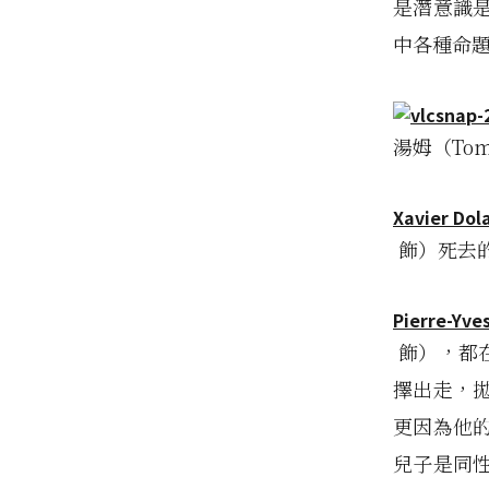
是潛意識
中各種命
湯姆（To
Xavier Dol
飾）死去的
Pierre-Yve
飾），都
擇出走，
更因為他
兒子是同