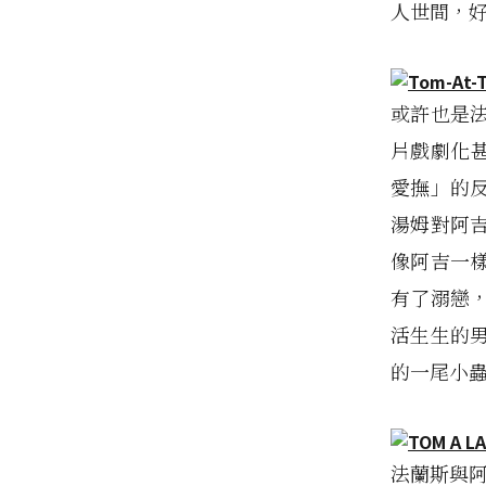
人世間，
或許也是
片戲劇化
愛撫」的
湯姆對阿
像阿吉一
有了溺戀
活生生的
的一尾小
法蘭斯與阿