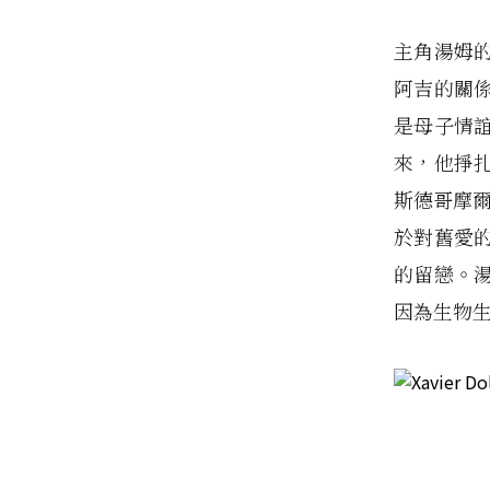
主角湯姆
阿吉的關
是母子情
來，他掙
斯德哥摩
於對舊愛
的留戀。
因為生物