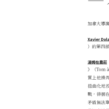
——
加拿大導
Xavier Dol
）的第四
湯姆在農莊
》（Tom 
質上他操
扭曲化地
戰，徘徊
矛盾無法