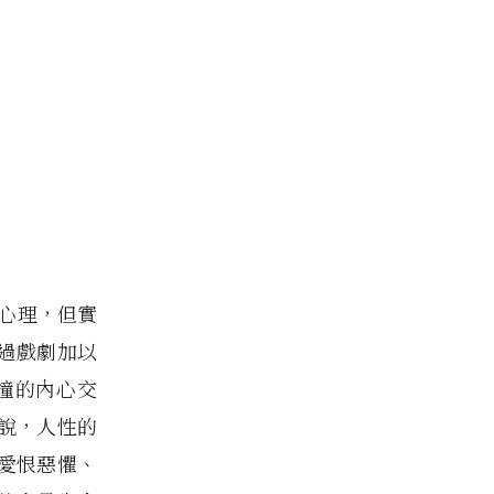
驚悚心理，但實
過戲劇加以
撞的內心交
說，人性的
愛恨惡懼、