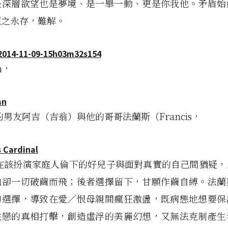
是深層欲望也是夢境、是一舉一動、更是你我他。矛盾始
題之永存，難解。
m，
an
男友阿吉（吉翁）與他的哥哥法蘭斯（Francis，
s Cardinal
在該扮演家庭人倫下的好兒子與面對真實的自己間猶疑，
拋卻一切破繭而飛；後者選擇留下，甘願作繭自縛。法蘭
的選擇，導致在愛／恨母親間瘋狂激盪，既病態地想要保
性戀的真相打擊，創造虛浮的美麗幻想，又無法克制產生