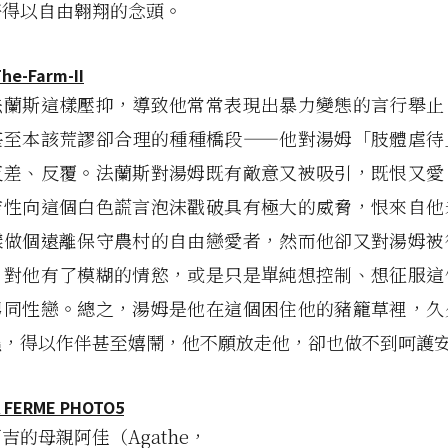
好得以自由翱翔的念頭。
法蘭斯這樣壓抑，導致他常常表現出暴力變態的言行舉止
甚至本該荒謬卻合理的種種橋段——他對湯姆「肢體虐待
反差、反覆。法蘭斯對湯姆既有敵意又被吸引，既恨又愛
吉性向這個白色謊言泡沫戳破具有極大的威脅，恨來自他
樣做個遠離保守農村的自由戀愛者，然而他卻又對湯姆被
，對他有了模糊的情慾，或是只是單純想控制、想征服這
男同性戀。總之，湯姆是他在這個困住他的豬籠草裡，久
蟲，得以作伴甚至嬉鬧，他不願放走他，卻也做不到呵護
吉的母親阿佳（Agathe，