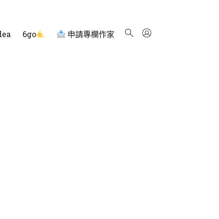
dea
6go
申請專欄作家