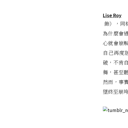
Lise Roy
飾），同
為什麼會
心就會崩
自己再度
破，不肯
舞，甚至
然而，事
墜終至崩