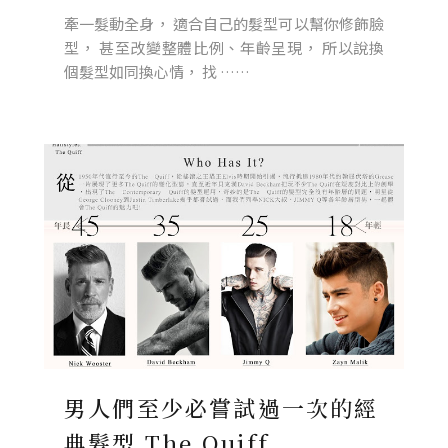
牽一髮動全身， 適合自己的髮型可以幫你修飾臉
型， 甚至改變整體比例、年齡呈現， 所以說換
個髮型如同換心情， 找 ……
男人們至少必嘗試過一次的經
典髮型 The Quiff