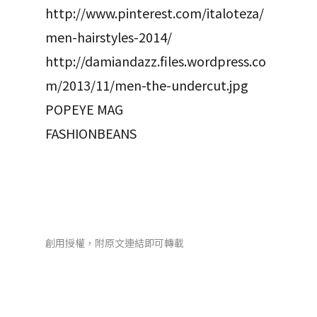
http://www.pinterest.com/italoteza/
men-hairstyles-2014/
http://damiandazz.files.wordpress.co
m/2013/11/men-the-undercut.jpg
POPEYE MAG
FASHIONBEANS
創用授權，附原文連結即可轉載