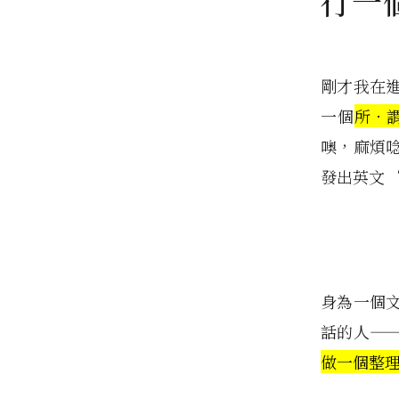
行一
剛才我在
一個
所 · 
噢，麻煩
發出英文 
身為一個
話的人—
做一個整