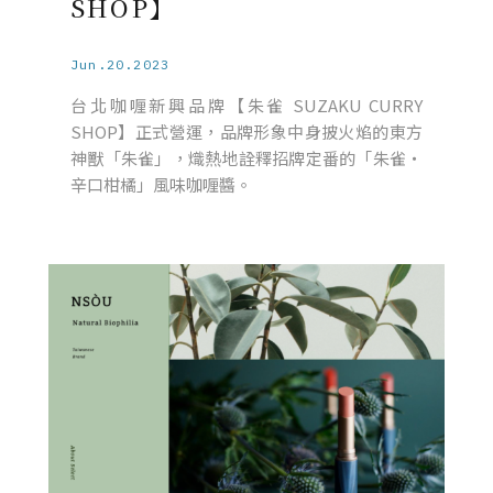
SHOP】
Jun.20.2023
台北咖喱新興品牌【朱雀 SUZAKU CURRY
SHOP】正式營運，品牌形象中身披火焰的東方
神獸「朱雀」，熾熱地詮釋招牌定番的「朱雀・
辛口柑橘」風味咖喱醬。