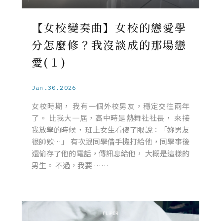
【女校變奏曲】女校的戀愛學
分怎麼修？我沒談成的那場戀
愛(１)
Jan.30.2026
女校時期， 我有一個外校男友，穩定交往兩年
了。 比我大一屆，高中時是熱舞社社長， 來接
我放學的時候， 班上女生看傻了眼說：「妳男友
很帥欸…」 有次跟同學借手機打給他，同學事後
還偷存了他的電話，傳訊息給他， 大概是這樣的
男生。 不過，我要 ……