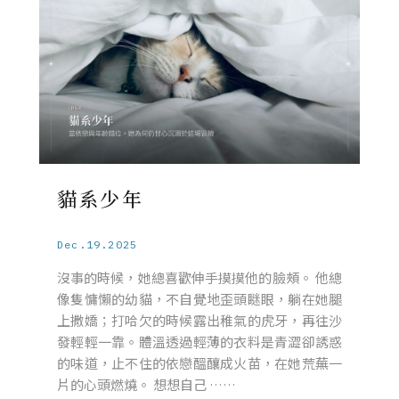
貓系少年
Dec.19.2025
沒事的時候，她總喜歡伸手摸摸他的臉頰。 他總
像隻慵懶的幼貓，不自覺地歪頭瞇眼，躺在她腿
上撒嬌；打哈欠的時候露出稚氣的虎牙，再往沙
發輕輕一靠。體溫透過輕薄的衣料是青澀卻誘惑
的味道，止不住的依戀醞釀成火苗，在她荒蕪一
片的心頭燃燒。 想想自己 ……