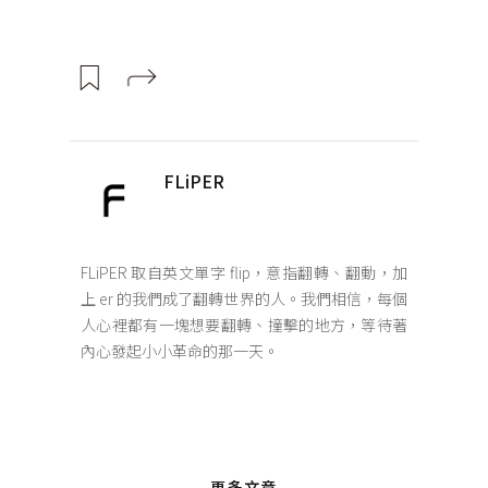
FLiPER
FLiPER 取自英文單字 flip，意指翻轉、翻動，加
上 er 的我們成了翻轉世界的人。我們相信，每個
人心裡都有一塊想要翻轉、撞擊的地方，等待著
內心發起小小革命的那一天。
更多文章