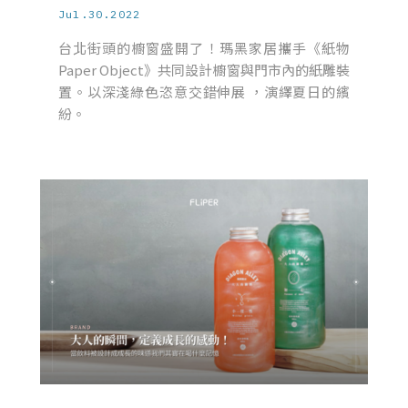
Jul.30.2022
台北街頭的櫥窗盛開了！瑪黑家居攜手《紙物
Paper Object》共同設計櫥窗與門市內的紙雕裝
置。以深淺綠色恣意交錯伸展 ，演繹夏日的繽
紛。