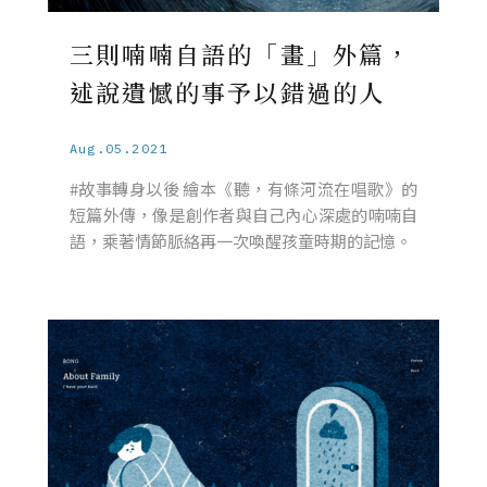
三則喃喃自語的「畫」外篇，
述說遺憾的事予以錯過的人
Aug.05.2021
#故事轉身以後 繪本《聽，有條河流在唱歌》的
短篇外傳，像是創作者與自己內心深處的喃喃自
語，乘著情節脈絡再一次喚醒孩童時期的記憶。