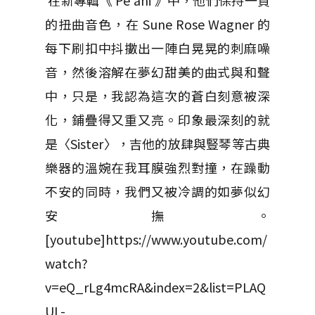
在新專輯《 Pe'ahi 》中，他們保持一貫
的扭曲音色，在 Sune Rose Wagner 的
每下刷扣中抖擻出一陣白晃晃的刺麻噪
音，然後溶解在夢幻甜美的曲式與和聲
中，只是，我認為這次的蒼白刻意被深
化，鋪疊得又重又亮。印象最深刻的就
是〈Sister〉，吉他的放肆與豎琴等古典
樂器的溫婉在我耳膜強烈對撞，在躁動
不安的同時，我們又被冷調的如夢似幻
安撫。
[youtube]https://www.youtube.com/
watch?
v=eQ_rLg4mcRA&index=2&list=PLAQ
UL-