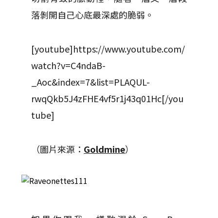
落剝開自己心底最深處的脆弱。
[youtube]https://www.youtube.com/
watch?v=C4ndaB-
_Aoc&index=7&list=PLAQUL-
rwqQkb5J4zFHE4vf5r1j43q01Hc[/you
tube]
（圖片來源：
Goldmine
）