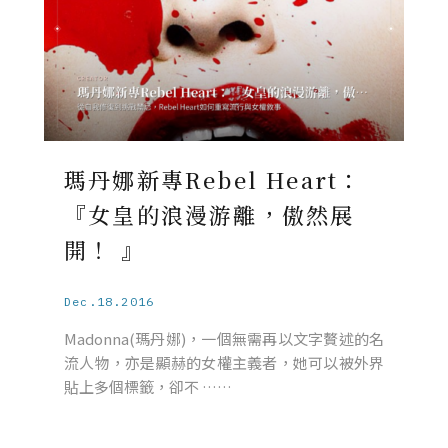
瑪丹娜新專Rebel Heart：
『女皇的浪漫游離，傲然展
開！ 』
Dec.18.2016
Madonna(瑪丹娜)，一個無需再以文字贅述的名
流人物，亦是顯赫的女權主義者，她可以被外界
貼上多個標籤，卻不 ……