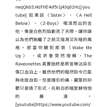
rwqQkb5J4zFHE4vf5r1j43q01Hc[/you
tube] 如果說〈Sister〉、〈A Hell
Below〉、〈Z-Boys〉 噴瀉而出的吉
他，像是白色烈焰劃亮了天際，讓你誤
以為他們脫離了之前又陰濕又灰暗的風
格。那當你聽到那首〈Wake Me
Up〉 ，或許會突然理解，The
Raveonettes 其實始終是將音樂沾染在
傷口血泊上，雖然他們的黯然如今已能
夠收放自如，但是隱形的痛、藏匿的抑
鬱只是換了形式，在刷白的暗室靜悄悄
的展演。
[youtube]https://www.youtube.com/