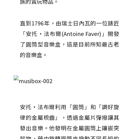
族的賞玩物品。
直到1796年，由瑞士日內瓦的一位錶匠
「安托·法布爾(Antoine Faver)」開發
了圓筒型音樂盒，這是目前所知最古老
的音樂盒。
安托·法布爾利用「圓筒」和「調好旋
律的金屬梳齒」，透過金屬片彈撥讓其
發出音樂。他發明在金屬圓筒上鑲嵌突
起物，藉由旋轉圓筒來撥動不同長短的