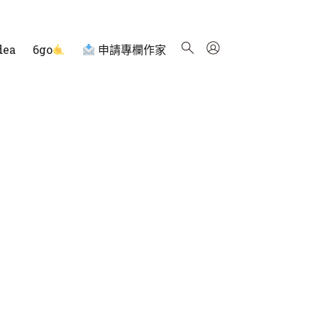
dea
6go
申請專欄作家