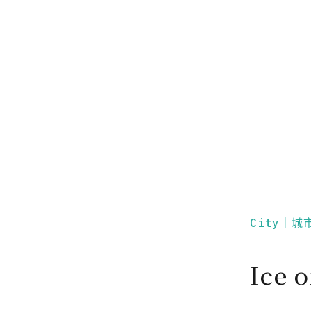
City｜城
Ice 