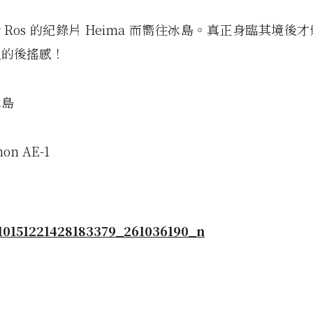
ur Ros 的紀錄片 Heima 而嚮往冰島。真正身臨其境
人的後搖感！
冰島
on AE-1