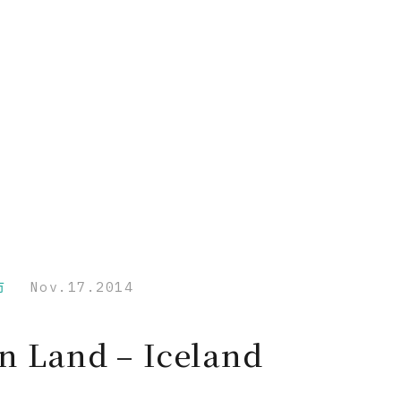
市
Nov.17.2014
on Land – Iceland